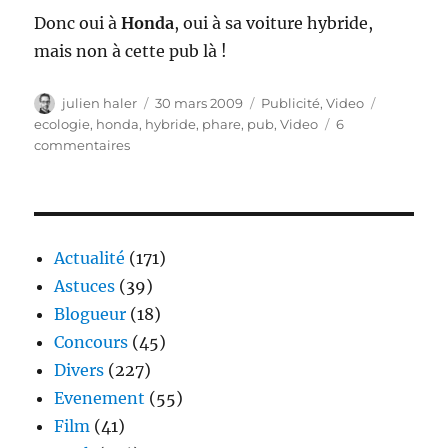
Donc oui à
Honda
, oui à sa voiture hybride,
mais non à cette pub là !
Auteur
Publié
Catégories
Étiquette
julien haler
30 mars 2009
Publicité
,
Video
le
ecologie
,
honda
,
hybride
,
phare
,
pub
,
Video
6
sur
commentaires
Honda
et
le
Pixel
Art
Actualité
(171)
non
Astuces
(39)
écologique
Blogueur
(18)
Concours
(45)
Divers
(227)
Evenement
(55)
Film
(41)