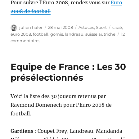
Pour suivre l’Euro 2008, rendez vous sur
Euro
2008 de football
Auteur
Publié
Catégories
Étiquettes
julien haler
28 mai 2008
Astuces
,
Sport
cissé
,
le
euro 2008
,
football
,
gomis
,
landreau
,
suisse autriche
12
sur
commentaires
Euro
2008
:
Equipe de France : Les 30
liste
officielle
présélectionnés
des
23
de
Voici la liste des 30 joueurs retenus par
léquipe
Raymond Domenech pour l’Euro 2008 de
de
France
football.
Gardiens
: Coupet Frey, Landreau, Mandanda