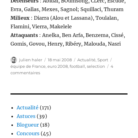
Défenseurs
: Abidal, BOumsong, CLerc, Escudé,
Evra, Gallas, Mexes, Sagnol; Squillaci, Thuram
Milieux
: Diarra (Alou et Lassana), Toulalan,
Flamini, Vierra, Makelele
Attaquants
: Anelka, Ben Arfa, Benzema, Cissé,
Gomis, Govou, Henry, Ribéry, Malouda, Nasri
Auteur
Publié
Catégories
Étiquettes
julien haler
18 mai 2008
Actualité
,
Sport
le
équipe de France
,
euro 2008
,
football
,
selection
4
sur
commentaires
Equipe
de
France
:
Les
Actualité
(171)
30
Astuces
(39)
présélectionnés
Blogueur
(18)
Concours
(45)