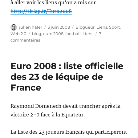
à aller voir les liens qu’on a mis sur
http://titlap.fr/Euro2008
Auteur
Publié
Catégories
julien haler
3 juin 2008
Blogueur
,
Liens
,
Sport
,
le
Étiquettes
Web 2.0
blog
,
euro 2008
,
football
,
Liens
7
sur
commentaires
Le
blog
de
Euro 2008 : liste officielle
l’euro
2008
des 23 de léquipe de
France
Raymond Domenech devait trancher après la
victoire 2-0 face à la Equateur.
La liste des 23 joueurs français qui participeront