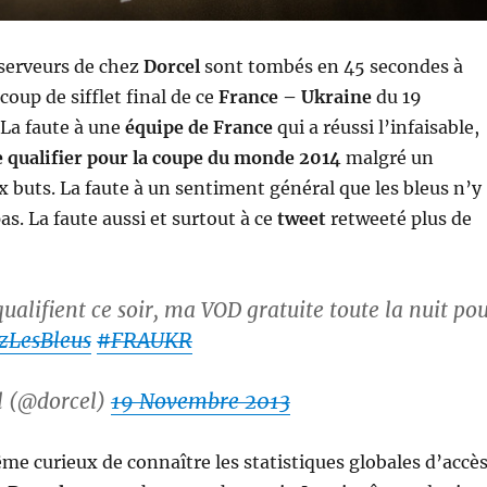
serveurs de chez
Dorcel
sont tombés en 45 secondes à
 coup de sifflet final de ce
France – Ukraine
du 19
La faute à une
équipe de France
qui a réussi l’infaisable,
e qualifier pour la coupe du monde 2014
malgré un
 buts. La faute à un sentiment général que les bleus n’y
as. La faute aussi et surtout à ce
tweet
retweeté plus de
 qualifient ce soir, ma VOD gratuite toute la nuit po
zLesBleus
#FRAUKR
l (@dorcel)
19 Novembre 2013
me curieux de connaître les statistiques globales d’accè