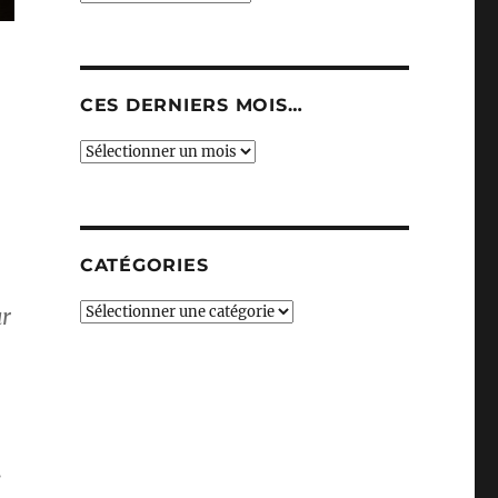
CES DERNIERS MOIS…
Ces
derniers
mois…
CATÉGORIES
Catégories
ur
s