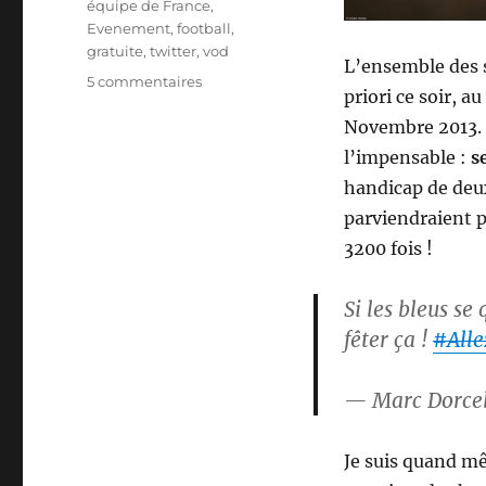
équipe de France
,
Evenement
,
football
,
gratuite
,
twitter
,
vod
L’ensemble des 
sur
5 commentaires
priori ce soir, au
L’equipe
Novembre 2013. 
de
France
l’impensable :
s
fait
handicap de deux
tomber
parviendraient p
les
serveurs
3200 fois !
de
Dorcel
Si les bleus se
fêter ça !
#Alle
— Marc Dorce
Je suis quand mê