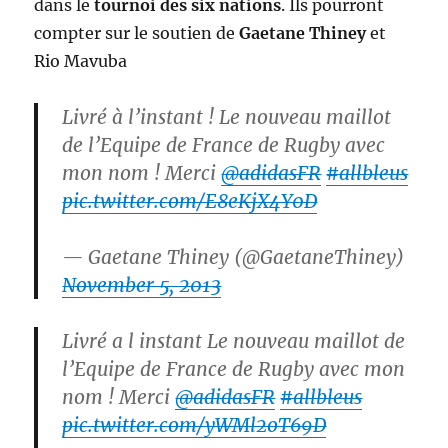
dans le
tournoi des six nations
. Ils pourront
compter sur le soutien de
Gaetane Thiney
et
Rio Mavuba
Livré à l’instant ! Le nouveau maillot
de l’Equipe de France de Rugby avec
mon nom ! Merci
@adidasFR
#allbleus
pic.twitter.com/E8eKjX4Y0D
— Gaetane Thiney (@GaetaneThiney)
November 5, 2013
Livré a l instant Le nouveau maillot de
l’Equipe de France de Rugby avec mon
nom ! Merci
@adidasFR
#allbleus
pic.twitter.com/yWMl2oT69D