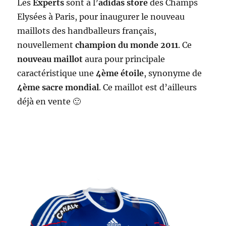
de
Les
Experts
sont à l’
adidas store
des Champs
rugby
Elysées à Paris, pour inaugurer le nouveau
2013-
maillots des handballeurs français,
2014
nouvellement
champion du monde 2011
. Ce
nouveau maillot
aura pour principale
caractéristique une
4ème étoile
, synonyme de
4ème sacre mondial
. Ce maillot est d’ailleurs
déjà en vente 🙂