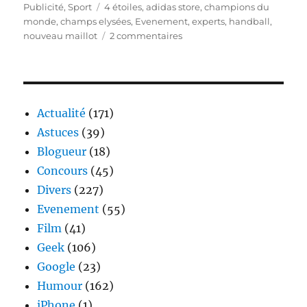
le
Étiquettes
Publicité
,
Sport
4 étoiles
,
adidas store
,
champions du
monde
,
champs elysées
,
Evenement
,
experts
,
handball
,
sur
nouveau maillot
2 commentaires
Les
Experts
à
l’adidas
store
Actualité
(171)
des
Astuces
(39)
Champs
Blogueur
(18)
Elysées
à
Concours
(45)
Paris
Divers
(227)
Evenement
(55)
Film
(41)
Geek
(106)
Google
(23)
Humour
(162)
iPhone
(1)