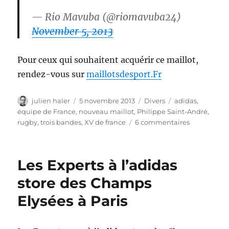
— Rio Mavuba (@riomavuba24)
November 5, 2013
Pour ceux qui souhaitent acquérir ce maillot,
rendez-vous sur
maillotsdesport.Fr
Auteur
Publié
Catégories
Étiquettes
julien haler
5 novembre 2013
Divers
adidas
,
le
équipe de France
,
nouveau maillot
,
Philippe Saint-André
,
sur
rugby
,
trois bandes
,
XV de france
6 commentaires
adidas
presente
le
Les Experts à l’adidas
nouveau
maillot
store des Champs
de
Elysées à Paris
l’equipe
de
France