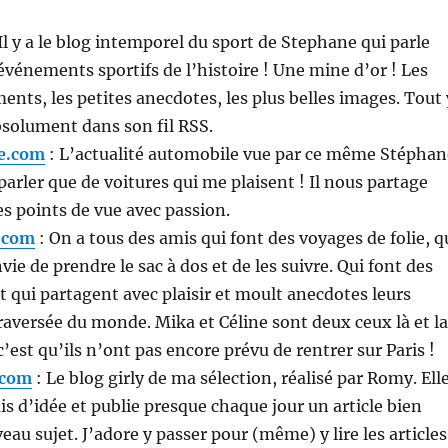
Il y a le blog intemporel du sport de Stephane qui parle
événements sportifs de l’histoire ! Une mine d’or ! Les
nts, les petites anecdotes, les plus belles images. Tout 
absolument dans son fil RSS.
ne.com
: L’actualité automobile vue par ce même Stéphan
 parler que de voitures qui me plaisent ! Il nous partage
s points de vue avec passion.
.com
: On a tous des amis qui font des voyages de folie, q
ie de prendre le sac à dos et de les suivre. Qui font des
et qui partagent avec plaisir et moult anecdotes leurs
raversée du monde. Mika et Céline sont deux ceux là et la
’est qu’ils n’ont pas encore prévu de rentrer sur Paris !
.com
: Le blog girly de ma sélection, réalisé par Romy. Ell
 d’idée et publie presque chaque jour un article bien
eau sujet. J’adore y passer pour (même) y lire les articles