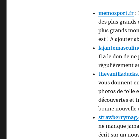
memosport.fr
: 
des plus grands 
plus grands mome
est ! A ajouter 
lajantemasculi
Il a le don de ne
régulièrement se
thevanilladucks
vous donnent env
photos de folie 
découvertes et t
bonne nouvelle c
strawberrymag
ne manque jamais
écrit sur un nouv