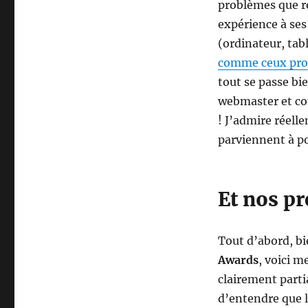
problèmes que re
expérience à ses
(ordinateur, tabl
comme ceux pro
tout se passe bi
webmaster et co
! J’admire réell
parviennent à po
Et nos pr
Tout d’abord, b
Awards
, voici m
clairement parti
d’entendre que le