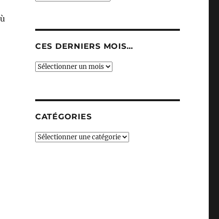
où
CES DERNIERS MOIS…
Ces
derniers
mois…
CATÉGORIES
Catégories