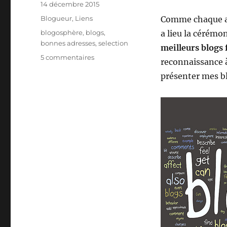
Publié
14 décembre 2015
le
Catégories
Blogueur
,
Liens
Comme chaque an
Étiquettes
blogosphère
,
blogs
,
a lieu la cérémo
bonnes adresses
,
selection
meilleurs blogs
sur
5 commentaires
reconnaissance 
Les
présenter mes bl
bonnes
adresses
de
la
blogosphère
fin
2015