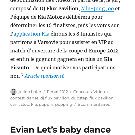
composé de
DJ Flux Pavilion
,
Min-Jung Joo
et
l'équipe de
Kia Motors
délibérera pour
déterminer les 16 finalistes, puis les votes sur
l'
application Kia
élirons les 8 finalistes qui
partirons à Varsovie pour assister en VIP au
match d'ouverture de la coupe d'Europe 2012,
et enfin le gagnant gagnera en plus un
Kia
Picanto
! De quoi motiver vos participations
non ?
Article sponsorisé
Auteur
Publié
Catégories
Étiquettes
julien haler
11 mai 2012
Concours
,
Video
le
contest
,
danse
,
dj flux pavilion
,
dubstep
,
flux pavilion
,
i
sur
can't stop
,
kia
,
poppin
,
popping
5 commentaires
KIA
Dubstep
Contest
Evian Let’s baby dance
Euro