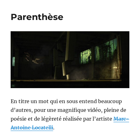
vidéos
WTF
Parenthèse
du
lundi
#11
En titre un mot qui en sous entend beaucoup
d’autres, pour une magnifique vidéo, pleine de
poésie et de légèreté réalisée par l’artiste
Marc-
Antoine Locatelli
.