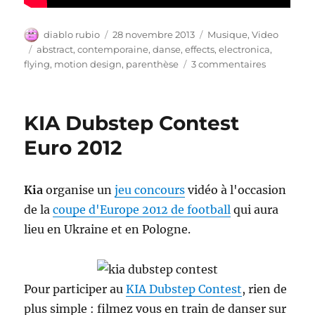
Auteur
Publié
Catégories
diablo rubio
28 novembre 2013
Musique
,
Video
le
Étiquettes
abstract
,
contemporaine
,
danse
,
effects
,
electronica
,
sur
flying
,
motion design
,
parenthèse
3 commentaires
Parenthès
KIA Dubstep Contest
Euro 2012
Kia
organise un
jeu concours
vidéo à l'occasion
de la
coupe d'Europe 2012 de football
qui aura
lieu en Ukraine et en Pologne.
Pour participer au
KIA Dubstep Contest
, rien de
plus simple : filmez vous en train de danser sur