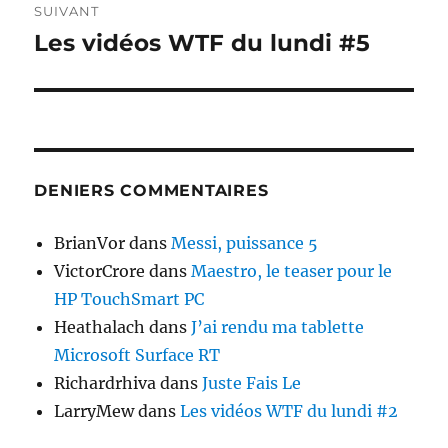
SUIVANT
Les vidéos WTF du lundi #5
Publication
suivante :
DENIERS COMMENTAIRES
BrianVor
dans
Messi, puissance 5
VictorCrore
dans
Maestro, le teaser pour le
HP TouchSmart PC
Heathalach
dans
J’ai rendu ma tablette
Microsoft Surface RT
Richardrhiva
dans
Juste Fais Le
LarryMew
dans
Les vidéos WTF du lundi #2