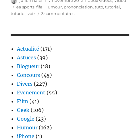
julien haler
7 novembre 2012
Jeux videos
,
Video
le
Étiquettes
ea sports
,
fifa
,
Humour
,
prononciation
,
tuto
,
tutorial
,
sur
tutoriel
,
voix
3 commentaires
Fifa
13
–
comment
bien
Actualité
(171)
prononcer
Astuces
(39)
EA
Blogueur
(18)
SPORTS
?
Concours
(45)
Divers
(227)
Evenement
(55)
Film
(41)
Geek
(106)
Google
(23)
Humour
(162)
iPhone
(1)