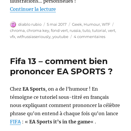
illustrations… personnelles !
de « Tatiana Subbotina, retraité
Continuer la lecture
Auteur
Publié
Catégories
Étiquet
diablo rubio
5 mai 2017
Geek
,
Humour
,
WTF
le
chroma
,
chroma key
,
fond vert
,
russia
,
tuto
,
tutorial
,
vert
,
sur
vfx
,
wtfrussiaseriously
,
youtube
4 commentaires
Tatiana
Subbotina,
retraitée
Fifa 13 – comment bien
reine
des
prononcer EA SPORTS ?
effets
spéciaux
sur
Chez
EA Sports
, on a de l’humour ! En
youtube
témoigne ce tutoriel sous-titré en français
nous expliquant comment prononcer la célèbre
phrase qu’on entend à chaque fois qu’on lance
FIFA
: «
EA Sports it’s in the game
« .