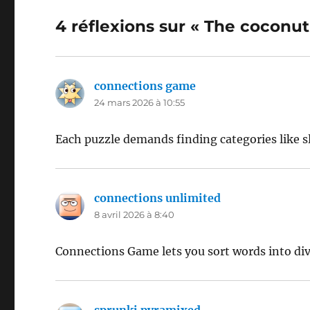
4 réflexions sur « The coconut
connections game
dit :
24 mars 2026 à 10:55
Each puzzle demands finding categories like s
connections unlimited
dit :
8 avril 2026 à 8:40
Connections Game lets you sort words into dive