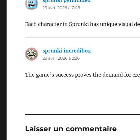
sprunki pyramixed
dit :
23 avril 2026 à 7:49
Each character in Sprunki has unique visual de
sprunki incredibox
dit :
28 avril 2026 à 2:36
The game’s success proves the demand for cre
Laisser un commentaire