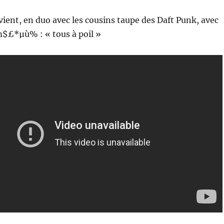
vient, en duo avec les cousins taupe des Daft Punk, avec
m$£*µù% : « tous à poil »