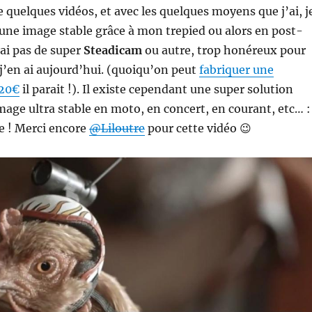
e quelques vidéos, et avec les quelques moyens que j’ai, j
 une image stable grâce à mon trepied ou alors en post-
’ai pas de super
Steadicam
ou autre, trop honéreux pour
e j’en ai aujourd’hui. (quoiqu’on peut
fabriquer une
 20€
il parait !). Il existe cependant une super solution
mage ultra stable en moto, en concert, en courant, etc… :
le ! Merci encore
@Liloutre
pour cette vidéo 😉