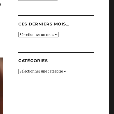
e
CES DERNIERS MOIS…
Ces
derniers
mois…
CATÉGORIES
Catégories