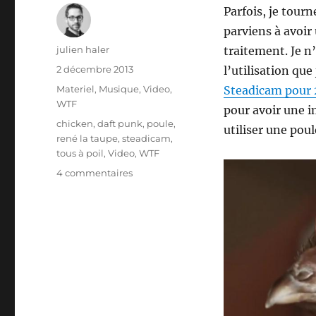
Parfois, je tourn
parviens à avoir
Auteur
julien haler
traitement. Je n
Publié
2 décembre 2013
l’utilisation qu
le
Catégories
Materiel
,
Musique
,
Video
,
Steadicam pour
WTF
pour avoir une i
Étiquettes
chicken
,
daft punk
,
poule
,
utiliser une pou
rené la taupe
,
steadicam
,
tous à poil
,
Video
,
WTF
sur
4 commentaires
Les
vidéos
WTF
du
lundi
#5