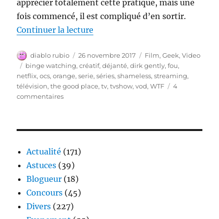
apprécier totalement cette pratique, mais une
fois commencé, il est compliqué d’en sortir.
de « Les séries les plus déjant
Continuer la lecture
Auteur
Publié
Catégories
diablo rubio
26 novembre 2017
Film
,
Geek
,
Video
le
Étiquettes
binge watching
,
créatif
,
déjanté
,
dirk gently
,
fou
,
netflix
,
ocs
,
orange
,
serie
,
séries
,
shameless
,
streaming
,
télévision
,
the good place
,
tv
,
tvshow
,
vod
,
WTF
4
sur
commentaires
Les
séries
les
plus
déjantées
Actualité
(171)
du
Astuces
(39)
moment
Blogueur
(18)
Concours
(45)
Divers
(227)