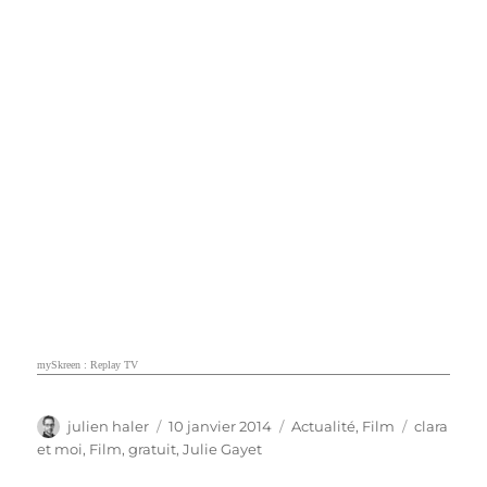
mySkreen : Replay TV
Auteur
Publié
Catégories
Étiquette
julien haler
10 janvier 2014
Actualité
,
Film
clara
le
et moi
,
Film
,
gratuit
,
Julie Gayet