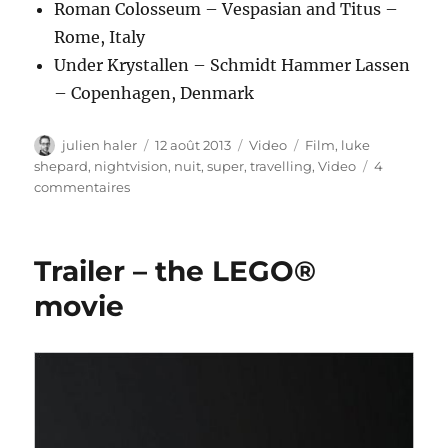
Roman Colosseum – Vespasian and Titus –
Rome, Italy
Under Krystallen – Schmidt Hammer Lassen
– Copenhagen, Denmark
Auteur
Publié
Catégories
Étiquettes
julien haler
12 août 2013
Video
Film
,
luke
le
shepard
,
nightvision
,
nuit
,
super
,
travelling
,
Video
4
sur
commentaires
Nightvision
Trailer – the LEGO®
movie