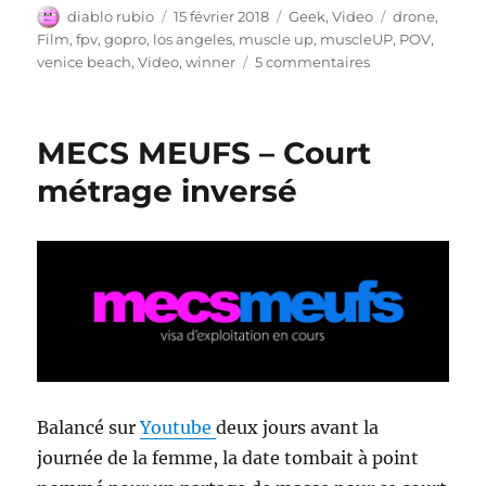
Auteur
Publié
Catégories
Étiquettes
diablo rubio
15 février 2018
Geek
,
Video
drone
,
le
Film
,
fpv
,
gopro
,
los angeles
,
muscle up
,
muscleUP
,
POV
,
sur
venice beach
,
Video
,
winner
5 commentaires
Le
plus
petit
MECS MEUFS – Court
drone
HD
métrage inversé
Balancé sur
Youtube
deux jours avant la
journée de la femme, la date tombait à point