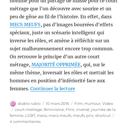
nommé pour un partage de masse pour ce court
métrage que l’on découvre avec sourire et un
peu de gêne au fil de l’histoire. En effet, dans
MECS MEUFS
, pas d’images bourrées d’effets
spéciaux, juste un scénario intelligent qui
inverse les rôles, et amène à réfléchir sur un
sujet malheureusement encore trop commun.
On retrouve le principe d’un autre court
métrage,
MAJORITÉ OPPRIMÉE
, qui, sur le
même thème, inversait les rôles et mettait les
hommes en position d’infériorité face aux
de « MECS MEUFS – Cou
femmes.
Continuer la lecture
Auteur
Publié
Catégories
diablo rubio
10 mars 2016
Film
,
Humour
,
Video
le
Étiquettes
court-metrage
,
féminisme
,
Film
,
inversé
,
journée de la
femme
,
LGBT
,
mecs
,
mecs meufs
,
meufs
,
prix
,
shortcut
sur
4 commentaires
MECS