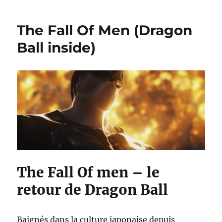
MEUFS
–
The Fall Of Men (Dragon
Court
métrage
Ball inside)
inversé
The Fall Of men – le
retour de Dragon Ball
Baignés dans la culture japonaise depuis