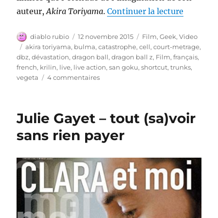
de « The
auteur,
Akira Toriyama
.
Continuer la lecture
Auteur
Publié
Catégories
diablo rubio
12 novembre 2015
Film
,
Geek
,
Video
le
Étiquettes
akira toriyama
,
bulma
,
catastrophe
,
cell
,
court-metrage
,
dbz
,
dévastation
,
dragon ball
,
dragon ball z
,
Film
,
français
,
french
,
krilin
,
live
,
live action
,
san goku
,
shortcut
,
trunks
,
sur
vegeta
4 commentaires
The
Fall
Of
Julie Gayet – tout (sa)voir
Men
(Dragon
sans rien payer
Ball
inside)