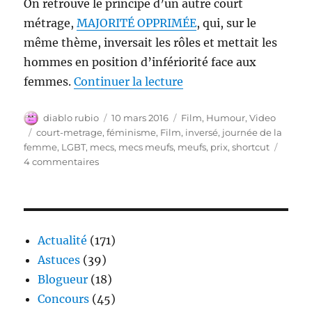
On retrouve le principe d’un autre court
métrage,
MAJORITÉ OPPRIMÉE
, qui, sur le
même thème, inversait les rôles et mettait les
hommes en position d’infériorité face aux
de « MECS MEUFS – Cou
femmes.
Continuer la lecture
Auteur
Publié
Catégories
diablo rubio
10 mars 2016
Film
,
Humour
,
Video
le
Étiquettes
court-metrage
,
féminisme
,
Film
,
inversé
,
journée de la
femme
,
LGBT
,
mecs
,
mecs meufs
,
meufs
,
prix
,
shortcut
sur
4 commentaires
MECS
MEUFS
–
Court
métrage
Actualité
(171)
inversé
Astuces
(39)
Blogueur
(18)
Concours
(45)