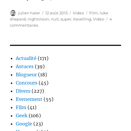
Auteur
Publié
Catégories
Étiquettes
julien haler
12 août 2013
Video
Film
,
luke
le
shepard
,
nightvision
,
nuit
,
super
,
travelling
,
Video
4
sur
commentaires
Nightvision
Actualité
(171)
Astuces
(39)
Blogueur
(18)
Concours
(45)
Divers
(227)
Evenement
(55)
Film
(41)
Geek
(106)
Google
(23)