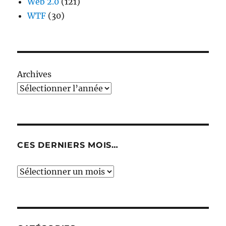
Web 2.0
(121)
WTF
(30)
Archives
CES DERNIERS MOIS…
Ces
derniers
mois…