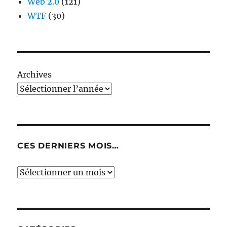
Web 2.0
(121)
WTF
(30)
Archives
CES DERNIERS MOIS…
Ces
derniers
mois…