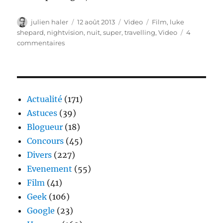
Auteur
Publié
Catégories
Étiquettes
julien haler
12 août 2013
Video
Film
,
luke
le
shepard
,
nightvision
,
nuit
,
super
,
travelling
,
Video
4
sur
commentaires
Nightvision
Actualité
(171)
Astuces
(39)
Blogueur
(18)
Concours
(45)
Divers
(227)
Evenement
(55)
Film
(41)
Geek
(106)
Google
(23)