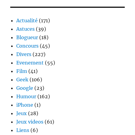
offre
un
nom
Actualité
(171)
de
Astuces
(39)
domaine
Blogueur
(18)
en
.eu
Concours
(45)
Divers
(227)
Evenement
(55)
Film
(41)
Geek
(106)
Google
(23)
Humour
(162)
iPhone
(1)
Jeux
(28)
Jeux videos
(61)
Liens
(6)