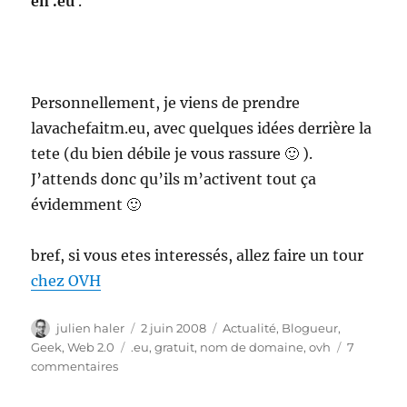
en .eu
.
Personnellement, je viens de prendre
lavachefaitm.eu, avec quelques idées derrière la
tete (du bien débile je vous rassure 🙂 ).
J’attends donc qu’ils m’activent tout ça
évidemment 🙂
bref, si vous etes interessés, allez faire un tour
chez OVH
Auteur
Publié
Catégories
julien haler
2 juin 2008
Actualité
,
Blogueur
,
le
Étiquettes
Geek
,
Web 2.0
.eu
,
gratuit
,
nom de domaine
,
ovh
7
sur
commentaires
OVH
vous