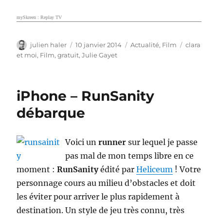
mySkreen : Replay TV
Auteur
Publié
Catégories
Étiquette
julien haler
10 janvier 2014
Actualité
,
Film
clara
le
et moi
,
Film
,
gratuit
,
Julie Gayet
iPhone – RunSanity
débarque
Voici un
runner
sur lequel je passe
pas mal de mon temps libre en ce
moment :
RunSanity
édité par
Heliceum
! Votre
personnage cours au milieu d’obstacles et doit
les éviter pour arriver le plus rapidement à
destination. Un style de jeu très connu, très