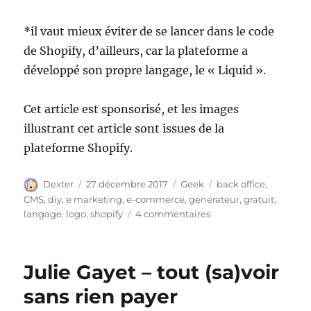
*il vaut mieux éviter de se lancer dans le code
de Shopify, d’ailleurs, car la plateforme a
développé son propre langage, le « Liquid ».
Cet article est sponsorisé, et les images
illustrant cet article sont issues de la
plateforme Shopify.
Auteur
Publié
Catégories
Étiquettes
Dexter
27 décembre 2017
Geek
back office
,
le
CMS
,
diy
,
e marketing
,
e-commerce
,
générateur
,
gratuit
,
sur
langage
,
logo
,
shopify
4 commentaires
Créer
son
site
Julie Gayet – tout (sa)voir
e-
commerce
sans rien payer
avec