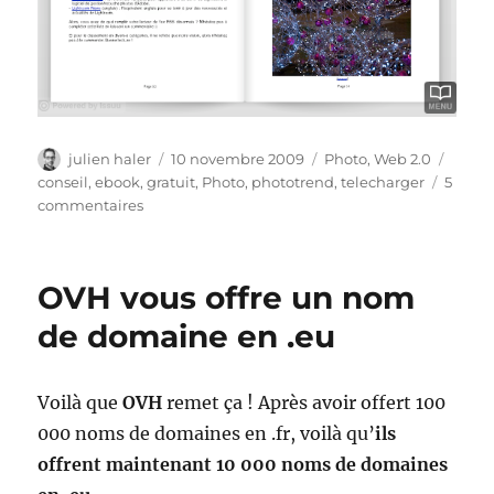
Auteur
Publié
Catégories
Étiqu
julien haler
10 novembre 2009
Photo
,
Web 2.0
le
conseil
,
ebook
,
gratuit
,
Photo
,
phototrend
,
telecharger
5
sur
commentaires
Phototrend
et
son
OVH vous offre un nom
ebook
des
de domaine en .eu
« mercredi
pratique »
Voilà que
OVH
remet ça ! Après avoir offert 100
000 noms de domaines en .fr, voilà qu’
ils
offrent maintenant 10 000 noms de domaines