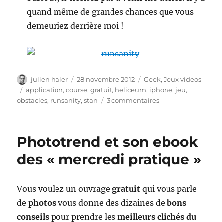
quand même de grandes chances que vous
demeuriez derrière moi !
Auteur
Publié
Catégories
julien haler
28 novembre 2012
Geek
,
Jeux videos
le
Étiquettes
application
,
course
,
gratuit
,
heliceum
,
iphone
,
jeu
,
sur
obstacles
,
runsanity
,
stan
3 commentaires
iPhone
–
RunSanity
Phototrend et son ebook
débarque
des « mercredi pratique »
Vous voulez un ouvrage
gratuit
qui vous parle
de
photos
vous donne des dizaines de
bons
conseils
pour prendre les
meilleurs clichés du