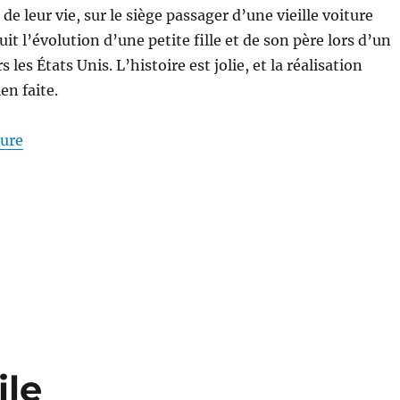
 de leur vie, sur le siège passager d’une vieille voiture
it l’évolution d’une petite fille et de son père lors d’un
s les États Unis. L’histoire est jolie, et la réalisation
en faite.
de « Pearl – Vidéo à 360° et VR »
ture
ile