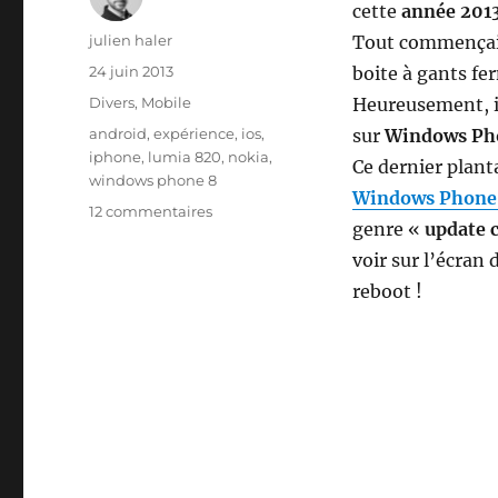
cette
année 201
Auteur
julien haler
Tout commençait 
Publié
24 juin 2013
boite à gants fe
le
Catégories
Divers
,
Mobile
Heureusement, i
Étiquettes
android
,
expérience
,
ios
,
sur
Windows Ph
iphone
,
lumia 820
,
nokia
,
Ce dernier plant
windows phone 8
Windows Phone
sur
12 commentaires
genre «
update 
La
poisse
voir sur l’écran
du
reboot !
mobile