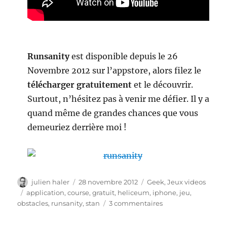
Runsanity
est disponible depuis le 26
Novembre 2012 sur l’appstore, alors filez le
télécharger gratuitement
et le découvrir.
Surtout, n’hésitez pas à venir me défier. Il y a
quand même de grandes chances que vous
demeuriez derrière moi !
Auteur
Publié
Catégories
julien haler
28 novembre 2012
Geek
,
Jeux videos
le
Étiquettes
application
,
course
,
gratuit
,
heliceum
,
iphone
,
jeu
,
sur
obstacles
,
runsanity
,
stan
3 commentaires
iPhone
–