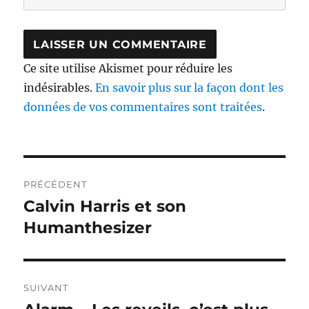
Ce site utilise Akismet pour réduire les
indésirables.
En savoir plus sur la façon dont les
données de vos commentaires sont traitées
.
Navigation
PRÉCÉDENT
de
Calvin Harris et son
Publication
précédente :
Humanthesizer
l’article
SUIVANT
Publication