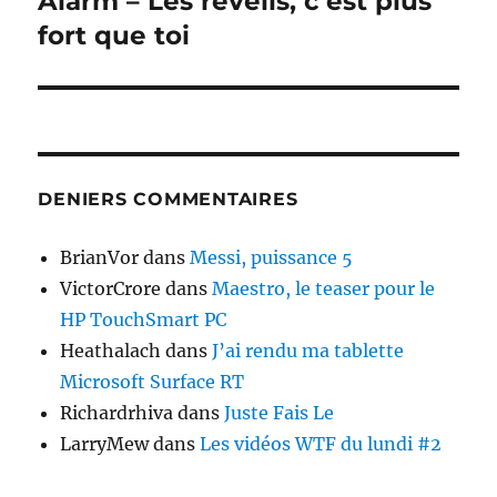
Alarm – Les reveils, c’est plus
suivante :
fort que toi
DENIERS COMMENTAIRES
BrianVor
dans
Messi, puissance 5
VictorCrore
dans
Maestro, le teaser pour le
HP TouchSmart PC
Heathalach
dans
J’ai rendu ma tablette
Microsoft Surface RT
Richardrhiva
dans
Juste Fais Le
LarryMew
dans
Les vidéos WTF du lundi #2