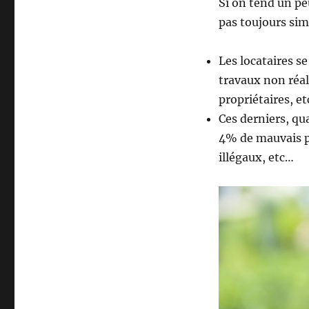
Si on tend un peu
bonne
relation
pas toujours sim
entre
propriétaire
Les locataires s
et
locataire
travaux non réal
?
propriétaires, e
Ces derniers, qu
4% de mauvais pa
illégaux, etc…