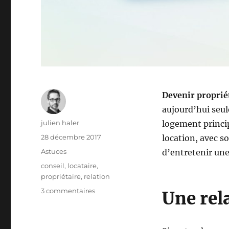
Devenir proprié
aujourd’hui seul
Auteur
julien haler
logement principa
Publié
28 décembre 2017
location, avec so
le
Catégories
Astuces
d’entretenir une
Étiquettes
conseil
,
locataire
,
propriétaire
,
relation
sur
3 commentaires
Une rel
Comment
maintenir
une