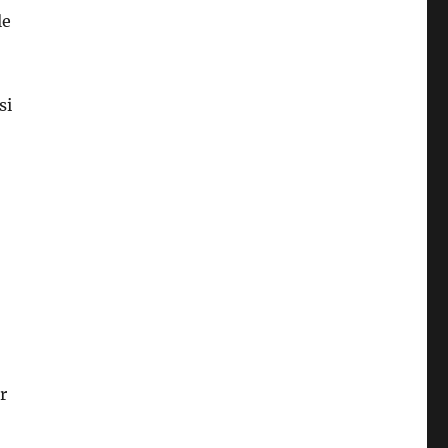
le
si
r