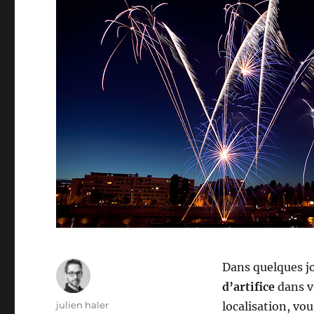
Dans quelques jo
d’artifice
dans vo
Auteur
julien haler
localisation, vo