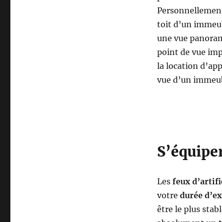
Personnellement,
toit d’un immeub
une vue panorami
point de vue imp
la location d’ap
vue d’un immeub
S’équiper
Les
feux d’artifi
votre
durée d’ex
être le plus stab