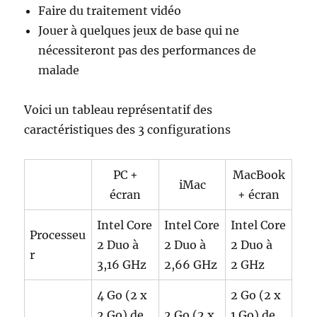
Faire du traitement vidéo
Jouer à quelques jeux de base qui ne
nécessiteront pas des performances de
malade
Voici un tableau représentatif des
caractéristiques des 3 configurations
PC +
MacBook
iMac
écran
+ écran
Intel Core
Intel Core
Intel Core
Processeu
2 Duo à
2 Duo à
2 Duo à
r
3,16 GHz
2,66 GHz
2 GHz
4 Go (2 x
2 Go (2 x
2 Go) de
2 Go (2 x
1 Go) de