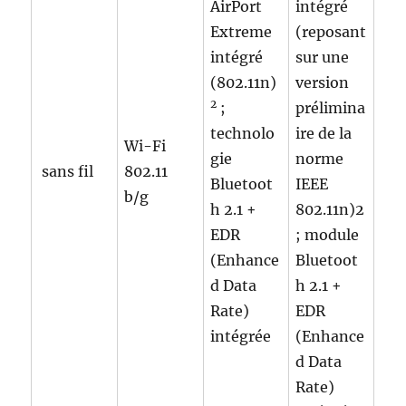
AirPort
intégré
Extreme
(reposant
intégré
sur une
(802.11n)
version
2
;
prélimina
technolo
ire de la
Wi-Fi
gie
norme
sans fil
802.11
Bluetoot
IEEE
b/g
h 2.1 +
802.11n)2
EDR
; module
(Enhance
Bluetoot
d Data
h 2.1 +
Rate)
EDR
intégrée
(Enhance
d Data
Rate)