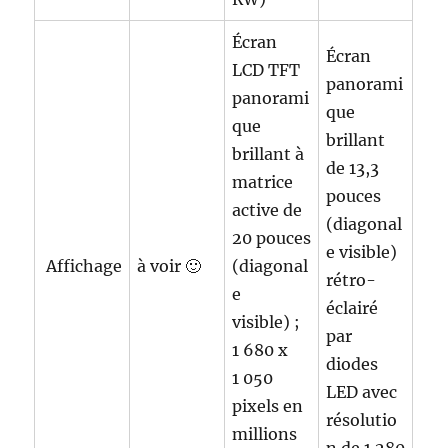
Écran
Écran
LCD TFT
panorami
panorami
que
que
brillant
brillant à
de 13,3
matrice
pouces
active de
(diagonal
20 pouces
e visible)
Affichage
à voir 🙂
(diagonal
rétro-
e
éclairé
visible) ;
par
1 680 x
diodes
1 050
LED avec
pixels en
résolutio
millions