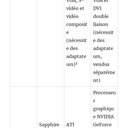
VGA, S-
VGA et
vidéo et
DVI
vidéo
double
composit
liaison
e
(nécessit
(nécessit
e des
e des
adaptate
adaptate
urs,
3
urs)
vendus
séparéme
nt)
Processeu
r
graphiqu
e NVIDIA
Sapphire
ATI
GeForce