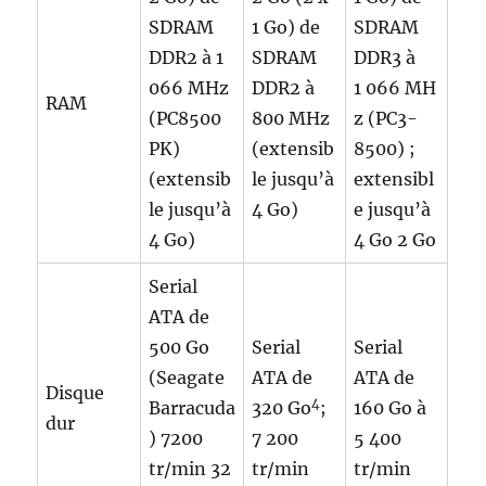
SDRAM
1 Go) de
SDRAM
DDR2 à 1
SDRAM
DDR3 à
066 MHz
DDR2 à
1 066 MH
RAM
(PC8500
800 MHz
z (PC3-
PK)
(extensib
8500) ;
(extensib
le jusqu’à
extensibl
le jusqu’à
4 Go)
e jusqu’à
4 Go)
4 Go 2 Go
Serial
ATA de
500 Go
Serial
Serial
(Seagate
ATA de
ATA de
Disque
4
Barracuda
320 Go
;
160 Go à
dur
) 7200
7 200
5 400
tr/min 32
tr/min
tr/min