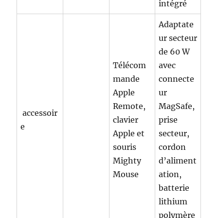
intégré
Adaptate
ur secteur
de 60 W
Télécom
avec
mande
connecte
Apple
ur
Remote,
MagSafe,
accessoir
clavier
prise
e
Apple et
secteur,
souris
cordon
Mighty
d’aliment
Mouse
ation,
batterie
lithium
polymère