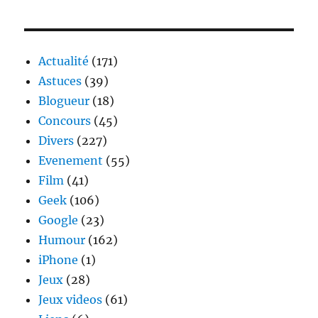
ou
PC
?
Que
Actualité
(171)
sera
Astuces
(39)
mon
Blogueur
(18)
prochain
achat
Concours
(45)
?
Divers
(227)
Evenement
(55)
Film
(41)
Geek
(106)
Google
(23)
Humour
(162)
iPhone
(1)
Jeux
(28)
Jeux videos
(61)