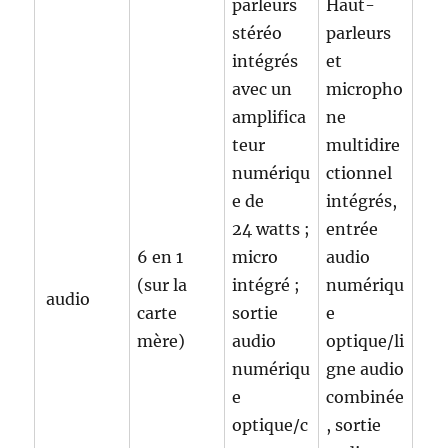
parleurs
Haut-
stéréo
parleurs
intégrés
et
avec un
micropho
amplifica
ne
teur
multidire
numériqu
ctionnel
e de
intégrés,
24 watts ;
entrée
6 en 1
micro
audio
(sur la
intégré ;
numériqu
audio
carte
sortie
e
mère)
audio
optique/li
numériqu
gne audio
e
combinée
optique/c
, sortie