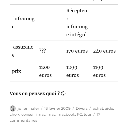
Récepteu
infraroug
r
e
infraroug
e intégré
assuranc
???
179 euros
249 euros
e
1200
1299
1199
prix
euros
euros
euros
Vous en pensez quoi ?
🙂
Auteur
Publié
Catégories
Étiquettes
julien haler
13 février 2009
Divers
achat
,
aide
,
le
choix
,
conseil
,
imac
,
mac
,
macbook
,
PC
,
tour
17
sur
commentaires
Mac