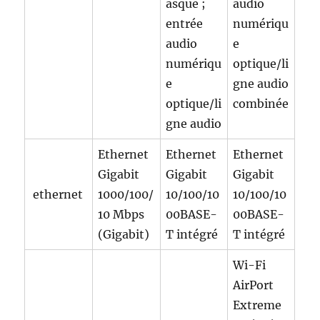
asque ;
audio
entrée
numériqu
audio
e
numériqu
optique/li
e
gne audio
optique/li
combinée
gne audio
Ethernet
Ethernet
Ethernet
Gigabit
Gigabit
Gigabit
ethernet
1000/100/
10/100/10
10/100/10
10 Mbps
00BASE-
00BASE-
(Gigabit)
T intégré
T intégré
Wi-Fi
AirPort
Extreme