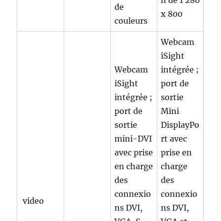
n de 1 280
de
x 800
couleurs
Webcam
iSight
Webcam
intégrée ;
iSight
port de
intégrée ;
sortie
port de
Mini
sortie
DisplayPo
mini-DVI
rt avec
avec prise
prise en
en charge
charge
des
des
connexio
connexio
video
ns DVI,
ns DVI,