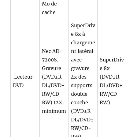
Mo de
cache
SuperDriv
e 8x à
chargeme
Nec AD-
nt latéral
7200S.
avec
SuperDriv
Gravure
gravure
e 8x
Lecteur
(DVD±R
4x des
(DVD±R
DVD
DL/DVD±
supports
DL/DVD±
RW/CD-
double
RW/CD-
RW) 12X
couche
RW)
minimum
(DVD±R
DL/DVD±
RW/CD-
RW)