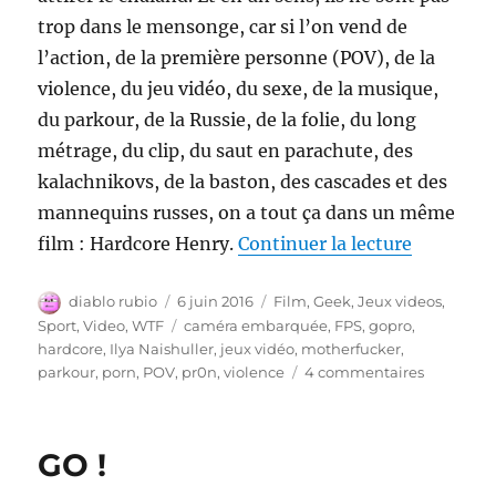
trop dans le mensonge, car si l’on vend de
l’action, de la première personne (POV), de la
violence, du jeu vidéo, du sexe, de la musique,
du parkour, de la Russie, de la folie, du long
métrage, du clip, du saut en parachute, des
kalachnikovs, de la baston, des cascades et des
mannequins russes, on a tout ça dans un même
de « Har
film : Hardcore Henry.
Continuer la lecture
Auteur
Publié
Catégories
diablo rubio
6 juin 2016
Film
,
Geek
,
Jeux videos
,
le
Étiquettes
Sport
,
Video
,
WTF
caméra embarquée
,
FPS
,
gopro
,
hardcore
,
Ilya Naishuller
,
jeux vidéo
,
motherfucker
,
sur
parkour
,
porn
,
POV
,
pr0n
,
violence
4 commentaires
Hardcore
Henry
GO !