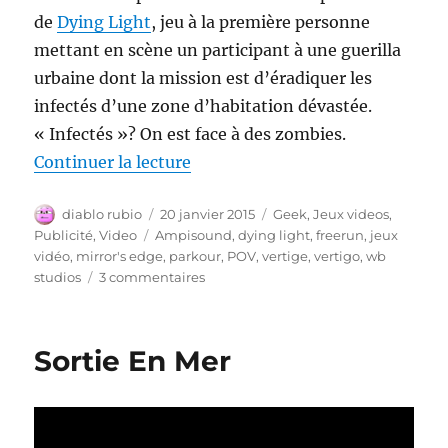
de
Dying Light
, jeu à la première personne
mettant en scène un participant à une guerilla
urbaine dont la mission est d’éradiquer les
infectés d’une zone d’habitation dévastée.
« Infectés »? On est face à des zombies.
de « Lumière Mourante »
Continuer la lecture
Auteur
Publié
Catégories
diablo rubio
20 janvier 2015
Geek
,
Jeux videos
,
le
Étiquettes
Publicité
,
Video
Ampisound
,
dying light
,
freerun
,
jeux
vidéo
,
mirror's edge
,
parkour
,
POV
,
vertige
,
vertigo
,
wb
sur
studios
3 commentaires
Lumière
Mourante
Sortie En Mer