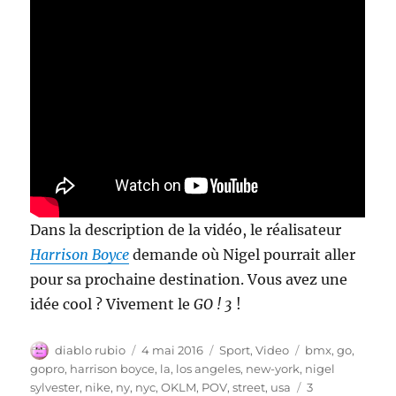
Dans la description de la vidéo, le réalisateur
Harrison Boyce
demande où Nigel pourrait aller
pour sa prochaine destination. Vous avez une
idée cool ? Vivement le
GO ! 3
!
Auteur
Publié
Catégories
Étiquettes
diablo rubio
4 mai 2016
Sport
,
Video
bmx
,
go
,
le
gopro
,
harrison boyce
,
la
,
los angeles
,
new-york
,
nigel
sylvester
,
nike
,
ny
,
nyc
,
OKLM
,
POV
,
street
,
usa
3