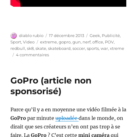
Auteur
Publié
Catégories
diablo rubio
17 décembre 2013
Geek
,
Publicité
,
le
Étiquettes
Sport
,
Video
extreme
,
gopro
,
gun
,
nerf
,
office
,
POV
,
redbull
,
sk8
,
skate
,
skateboard
,
soccer
,
sports
,
war
,
xtreme
sur
4 commentaires
Office
Blowing
GoPro (article non
sponsorisé)
Parce qu’il y a en moyenne une vidéo filmée à la
GoPro
par minute
uploadée
dans le monde, on
dirait que ses créateurs n’en ont pas trop à se
faire. La
GoPro
? C’est cette
mini caméra
qui