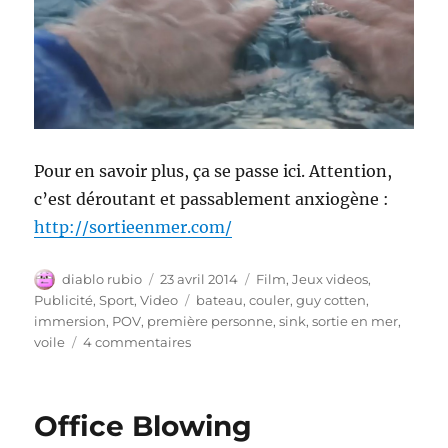
Pour en savoir plus, ça se passe ici. Attention,
c’est déroutant et passablement anxiogène :
http://sortieenmer.com/
Auteur
Publié
Catégories
diablo rubio
23 avril 2014
Film
,
Jeux videos
,
le
Étiquettes
Publicité
,
Sport
,
Video
bateau
,
couler
,
guy cotten
,
immersion
,
POV
,
première personne
,
sink
,
sortie en mer
,
sur
voile
4 commentaires
Sortie
En
Mer
Office Blowing