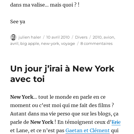
dans ma valise… mais quoi ? !
See ya
Auteur
Publié
Catégories
Étiquettes
julien haler
10 avril 2010
Divers
2010
,
avion
,
le
sur
avril
,
big apple
,
new-york
,
voyage
8 commentaires
Départ
pour
New
Un jour j’irai à New York
York
avec toi
New York
… tout le monde en parle en ce
moment ou c’est moi qui me fait des films ?
Autant dans ma vie perso que sur les blogs, ça
parle de
New York
! En témoignent ceux d’
Eric
et Lane, et ce n’est pas
Gaetan et Clément
qui