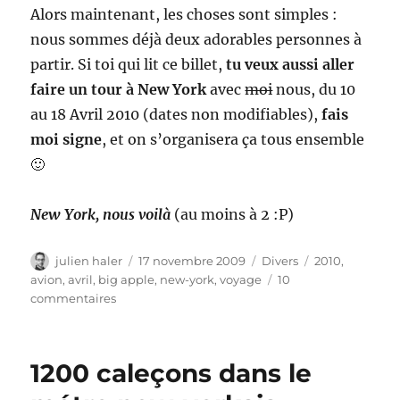
Alors maintenant, les choses sont simples :
nous sommes déjà deux adorables personnes à
partir. Si toi qui lit ce billet,
tu veux aussi aller
faire un tour à New York
avec
moi
nous, du 10
au 18 Avril 2010 (dates non modifiables),
fais
moi signe
, et on s’organisera ça tous ensemble
🙂
New York, nous voilà
(au moins à 2 :P)
Auteur
Publié
Catégories
Étiquettes
julien haler
17 novembre 2009
Divers
2010
,
le
avion
,
avril
,
big apple
,
new-york
,
voyage
10
sur
commentaires
Un
jour
j’irai
1200 caleçons dans le
à
New