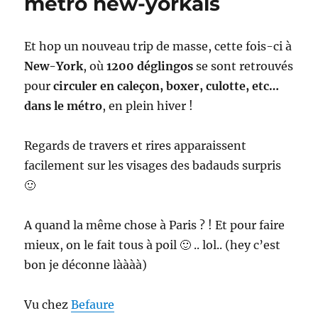
métro new-yorkais
York
avec
toi
Et hop un nouveau trip de masse, cette fois-ci à
New-York
, où
1200 déglingos
se sont retrouvés
pour
circuler en caleçon, boxer, culotte, etc…
dans le métro
, en plein hiver !
Regards de travers et rires apparaissent
facilement sur les visages des badauds surpris
🙂
A quand la même chose à Paris ? ! Et pour faire
mieux, on le fait tous à poil 🙂 .. lol.. (hey c’est
bon je déconne làààà)
Vu chez
Befaure