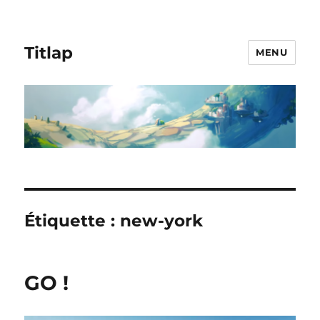
Titlap
MENU
Étiquette :
new-york
GO !