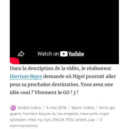
Dans la description de la vidéo, le réalisateur
Harrison Boyce
demande où Nigel pourrait aller
pour sa prochaine destination. Vous avez une
idée cool ? Vivement le
GO ! 3
!
Auteur
Publié
Catégories
Étiquettes
diablo rubio
4 mai 2016
Sport
,
Video
bmx
,
go
,
le
gopro
,
harrison boyce
,
la
,
los angeles
,
new-york
,
nigel
sylvester
,
nike
,
ny
,
nyc
,
OKLM
,
POV
,
street
,
usa
3
sur
commentaires