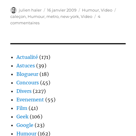
Auteur
Publié
Catégories
Étiquett
julien haler
16 janvier 2009
Humour
,
Video
le
caleçon
,
Humour
,
metro
,
new-york
,
Video
4
sur
commentaires
1200
caleçons
dans
le
métro
Actualité
(171)
new-
Astuces
(39)
yorkais
Blogueur
(18)
Concours
(45)
Divers
(227)
Evenement
(55)
Film
(41)
Geek
(106)
Google
(23)
Humour
(162)