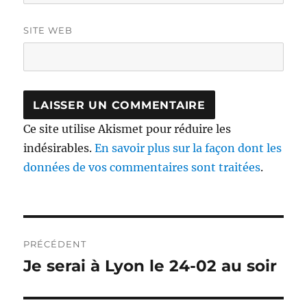
SITE WEB
Ce site utilise Akismet pour réduire les
indésirables.
En savoir plus sur la façon dont les
données de vos commentaires sont traitées
.
Navigation
PRÉCÉDENT
de
Je serai à Lyon le 24-02 au soir
Publication
précédente :
l’article