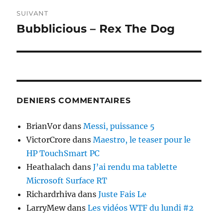
SUIVANT
Bubblicious – Rex The Dog
Publication
suivante :
DENIERS COMMENTAIRES
BrianVor
dans
Messi, puissance 5
VictorCrore
dans
Maestro, le teaser pour le
HP TouchSmart PC
Heathalach
dans
J’ai rendu ma tablette
Microsoft Surface RT
Richardrhiva
dans
Juste Fais Le
LarryMew
dans
Les vidéos WTF du lundi #2