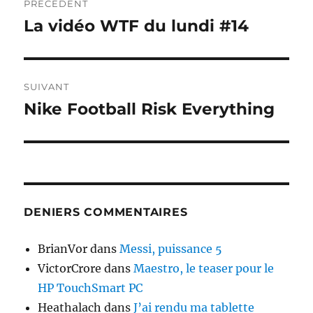
PRÉCÉDENT
de
La vidéo WTF du lundi #14
Publication
précédente :
l’article
SUIVANT
Nike Football Risk Everything
Publication
suivante :
DENIERS COMMENTAIRES
BrianVor
dans
Messi, puissance 5
VictorCrore
dans
Maestro, le teaser pour le
HP TouchSmart PC
Heathalach
dans
J’ai rendu ma tablette