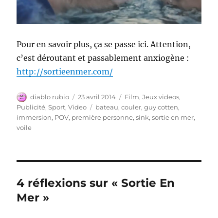
Pour en savoir plus, ça se passe ici. Attention,
c’est déroutant et passablement anxiogène :
http://sortieenmer.com/
Auteur
Publié
Catégories
diablo rubio
23 avril 2014
Film
,
Jeux videos
,
le
Étiquettes
Publicité
,
Sport
,
Video
bateau
,
couler
,
guy cotten
,
immersion
,
POV
,
première personne
,
sink
,
sortie en mer
,
voile
4 réflexions sur « Sortie En
Mer »