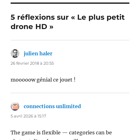
5 réflexions sur « Le plus petit
drone HD »
julien haler
dit :
26 février 2018 à 20:55
mooooow génial ce jouet !
connections unlimited
dit :
5 avril 2026 à 15:17
The game is flexible — categories can be