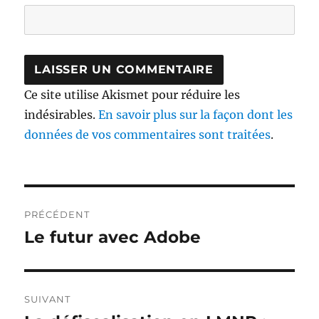
Ce site utilise Akismet pour réduire les
indésirables.
En savoir plus sur la façon dont les
données de vos commentaires sont traitées
.
Navigation
PRÉCÉDENT
de
Le futur avec Adobe
Publication
précédente :
l’article
SUIVANT