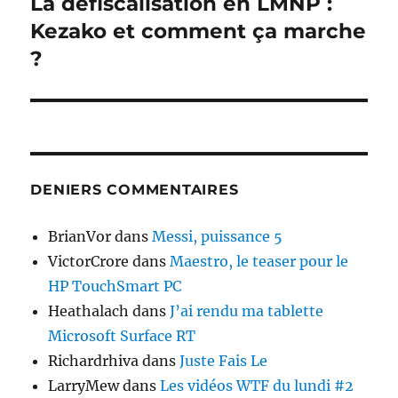
La défiscalisation en LMNP :
Publication
suivante :
Kezako et comment ça marche
?
DENIERS COMMENTAIRES
BrianVor
dans
Messi, puissance 5
VictorCrore
dans
Maestro, le teaser pour le
HP TouchSmart PC
Heathalach
dans
J’ai rendu ma tablette
Microsoft Surface RT
Richardrhiva
dans
Juste Fais Le
LarryMew
dans
Les vidéos WTF du lundi #2