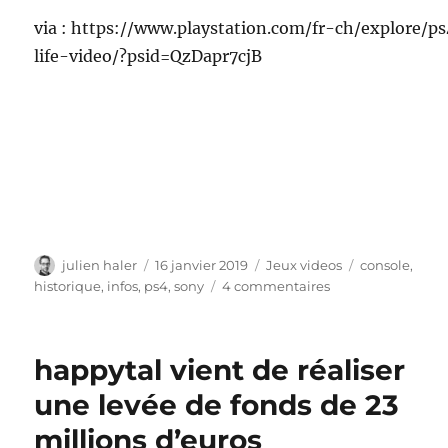
via : https://www.playstation.com/fr-ch/explore/
life-video/?psid=QzDapr7cjB
Auteur
Publié
Catégories
Étiquettes
julien haler
16 janvier 2019
Jeux videos
console
,
le
sur
historique
,
infos
,
ps4
,
sony
4 commentaires
Mon
incroyable
vie
happytal vient de réaliser
sur
la
une levée de fonds de 23
PS4
millions d’euros