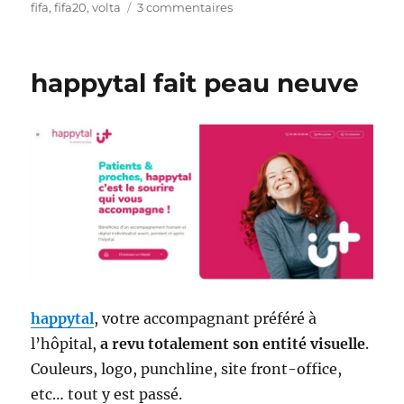
le
sur
fifa
,
fifa20
,
volta
3 commentaires
Volta
Football
–
happytal fait peau neuve
le
retour
du
foot
five
dans
FIFA
20
happytal
, votre accompagnant préféré à
l’hôpital,
a revu totalement son entité visuelle
.
Couleurs, logo, punchline, site front-office,
etc… tout y est passé.