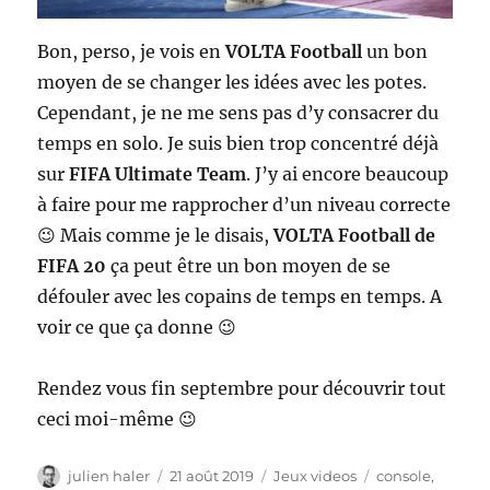
Bon, perso, je vois en
VOLTA Football
un bon
moyen de se changer les idées avec les potes.
Cependant, je ne me sens pas d’y consacrer du
temps en solo. Je suis bien trop concentré déjà
sur
FIFA Ultimate Team
. J’y ai encore beaucoup
à faire pour me rapprocher d’un niveau correcte
😉 Mais comme je le disais,
VOLTA Football de
FIFA 20
ça peut être un bon moyen de se
défouler avec les copains de temps en temps. A
voir ce que ça donne 😉
Rendez vous fin septembre pour découvrir tout
ceci moi-même 😉
Auteur
Publié
Catégories
Étiquettes
julien haler
21 août 2019
Jeux videos
console
,