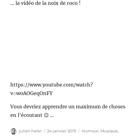
… la vidéo de la noix de coco !
https://www.youtube.com/watch?
v=w0AOGeqOnFY
Vous devriez apprendre un maximum de choses
en l’écoutant 😉 …
Auteur
Publié
Catégories
julien haler
24 janvier 2019
Humour
,
Musique
,