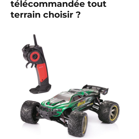
télécommandée tout
poitrine
terrain choisir ?
et
une
maladie
?