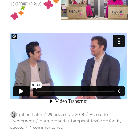
Auteur
Publié
Catégories
julien haler
29 novembre 2018
Actualité
,
le
Étiquettes
Evenement
entreprenariat
,
happytal
,
levée de fonds
,
sur
succès
4 commentaires
happytal