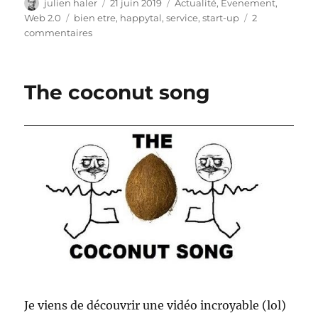
Auteur
Publié
Catégories
julien haler
21 juin 2019
Actualité
,
Evenement
,
le
Étiquettes
Web 2.0
bien etre
,
happytal
,
service
,
start-up
2
sur
commentaires
happytal
fait
peau
The coconut song
neuve
Je viens de découvrir une vidéo incroyable (lol)