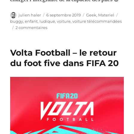
Auteur
Publié
Catégories
Étiquet
julien haler
6 septembre 2019
Geek
,
Materiel
le
buggy
,
enfant
,
ludique
,
voiture
,
voiture télécommandées
sur
2 commentaires
Quelle
voiture
télécommandée
Volta Football – le retour
tout
terrain
du foot five dans FIFA 20
choisir
?