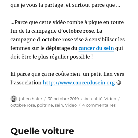
que je vous la partage, et surtout parce que …
…Parce que cette vidéo tombe à pique en toute
fin de la campagne d’
octobre rose
. La
campagne d’
octobre rose
vise à sensibiliser les
femmes sur le
dépistage du
cancer du sein
qui
doit être le plus régulier possible !
Et parce que ça ne coûte rien, un petit lien vers
l’association
http://www.cancerdusein.org
😉
Auteur
Publié
Catégories
Étiquet
julien haler
30 octobre 2019
Actualité
,
Video
le
sur
octobre rose
,
poitrine
,
sein
,
Video
4 commentaires
Le
parallèle
entre
Quelle voiture
regarder
une