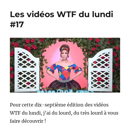
vient
de
Les vidéos WTF du lundi
réaliser
une
#17
levée
de
fonds
de
23
millions
d’euros
Pour cette dix-septième édition des vidéos
WTF du lundi, j’ai du lourd, du très lourd à vous
faire découvrir !