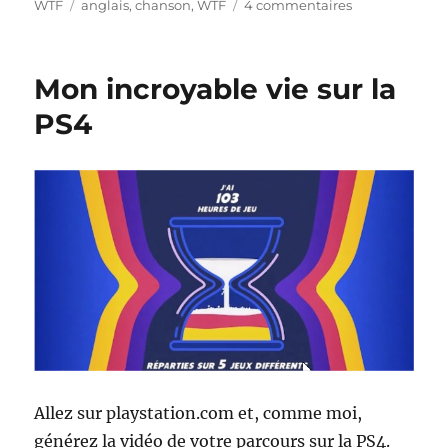
le
Étiquettes
sur
WTF
anglais
,
chanson
,
WTF
4 commentaires
The
coconut
song
Mon incroyable vie sur la
PS4
Allez sur playstation.com et, comme moi,
générez la vidéo de votre parcours sur la PS4.