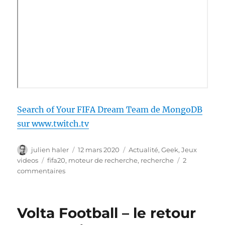
Search of Your FIFA Dream Team de MongoDB
sur www.twitch.tv
Auteur
Publié
Catégories
julien haler
12 mars 2020
Actualité
,
Geek
,
Jeux
le
Étiquettes
videos
fifa20
,
moteur de recherche
,
recherche
2
sur
commentaires
Votre
équipe
FIFA
Volta Football – le retour
de
rêve