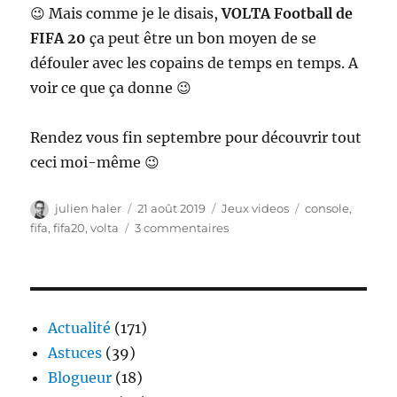
😉 Mais comme je le disais,
VOLTA Football de
FIFA 20
ça peut être un bon moyen de se
défouler avec les copains de temps en temps. A
voir ce que ça donne 😉
Rendez vous fin septembre pour découvrir tout
ceci moi-même 😉
Auteur
Publié
Catégories
Étiquettes
julien haler
21 août 2019
Jeux videos
console
,
le
sur
fifa
,
fifa20
,
volta
3 commentaires
Volta
Football
–
le
retour
Actualité
(171)
du
Astuces
(39)
foot
Blogueur
(18)
five
dans