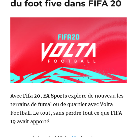
du foot five dans FIFA 20
et
une
base
mongoDB
Avec
Fifa 20
,
EA Sports
explore de nouveau les
terrains de futsal ou de quartier avec Volta
Football. Le tout, sans perdre tout ce que FIFA
19 avait apporté.