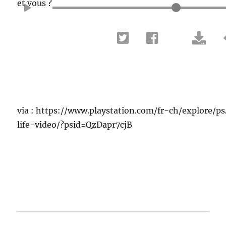
et vous ?
via : https://www.playstation.com/fr-ch/explore/
life-video/?psid=QzDapr7cjB