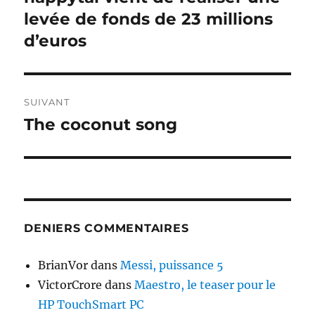
précédente :
levée de fonds de 23 millions
l’article
d’euros
SUIVANT
The coconut song
Publication
suivante :
DENIERS COMMENTAIRES
BrianVor
dans
Messi, puissance 5
VictorCrore
dans
Maestro, le teaser pour le
HP TouchSmart PC