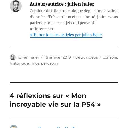
Auteur/autrice :
julien haler
Créateur de titlap.fr, je blogue depuis une dizaine
d'années. Très curieux et passionné, j'aime vous
parler de tous les sujets qui peuvent
m'intéresser.
Afficher tous les articles par julien haler
Auteur
Publié
Catégories
Étiquettes
julien haler
16 janvier 2019
Jeux videos
console
,
le
historique
,
infos
,
ps4
,
sony
4 réflexions sur « Mon
incroyable vie sur la PS4 »