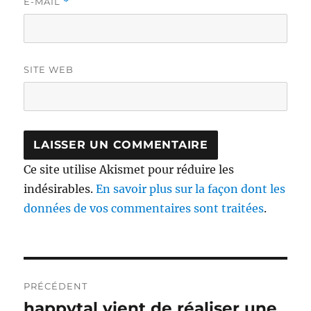
E-MAIL
*
SITE WEB
Ce site utilise Akismet pour réduire les
indésirables.
En savoir plus sur la façon dont les
données de vos commentaires sont traitées
.
Navigation
PRÉCÉDENT
de
happytal vient de réaliser une
Publication