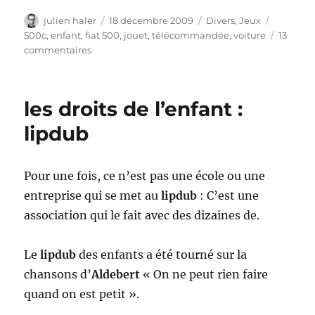
Auteur
Publié
Catégories
Étiquett
julien haler
18 décembre 2009
Divers
,
Jeux
le
500c
,
enfant
,
fiat 500
,
jouet
,
télécommandée
,
voiture
13
sur
commentaires
C’est
Noel
!
les droits de l’enfant :
Gagne
une
lipdub
Fiat
500
!
Pour une fois, ce n’est pas une école ou une
entreprise qui se met au
lipdub
: C’est une
association qui le fait avec des dizaines de.
Le
lipdub
des enfants a été tourné sur la
chansons d’
Aldebert
« On ne peut rien faire
quand on est petit ».