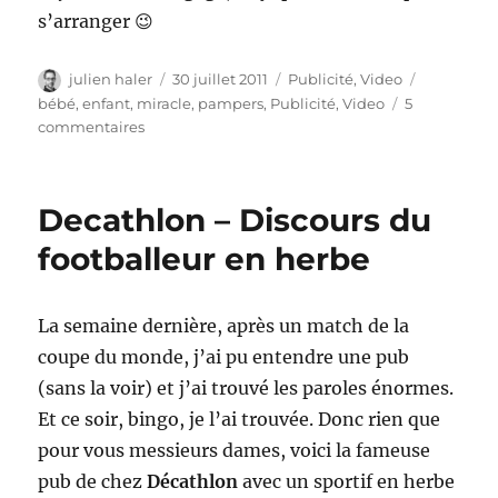
s’arranger 😉
Auteur
Publié
Catégories
Étiquettes
julien haler
30 juillet 2011
Publicité
,
Video
le
bébé
,
enfant
,
miracle
,
pampers
,
Publicité
,
Video
5
sur
commentaires
Pampers
–
pour
Decathlon – Discours du
chaque
petit
footballeur en herbe
miracle
La semaine dernière, après un match de la
coupe du monde, j’ai pu entendre une pub
(sans la voir) et j’ai trouvé les paroles énormes.
Et ce soir, bingo, je l’ai trouvée. Donc rien que
pour vous messieurs dames, voici la fameuse
pub de chez
Décathlon
avec un sportif en herbe