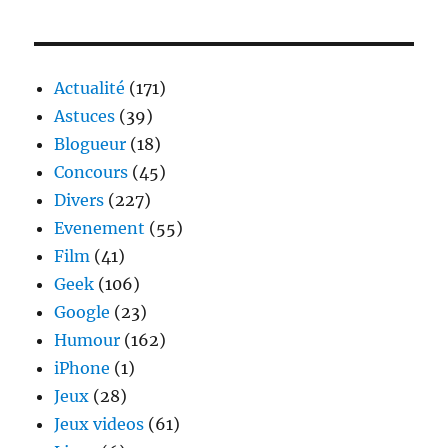
de
la
tentation
pour
Actualité
(171)
enfants
Astuces
(39)
Blogueur
(18)
Concours
(45)
Divers
(227)
Evenement
(55)
Film
(41)
Geek
(106)
Google
(23)
Humour
(162)
iPhone
(1)
Jeux
(28)
Jeux videos
(61)