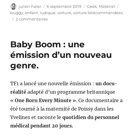
Auteur
Publié
Catégories
Étiquet
julien haler
6 septembre 2019
Geek
,
Materiel
le
buggy
,
enfant
,
ludique
,
voiture
,
voiture télécommandées
sur
2 commentaires
Quelle
voiture
télécommandée
Baby Boom : une
tout
terrain
émission d’un nouveau
choisir
genre.
?
TF1 a lancé une nouvelle émission :
un docu-
réalité
adapté d’un programme britannique
«
One Born Every Minute »
. Ce documentaire a
été tourné à la maternité de Poissy dans les
Yvelines et raconte le
quotidien du personnel
médical pendant 20 jours.