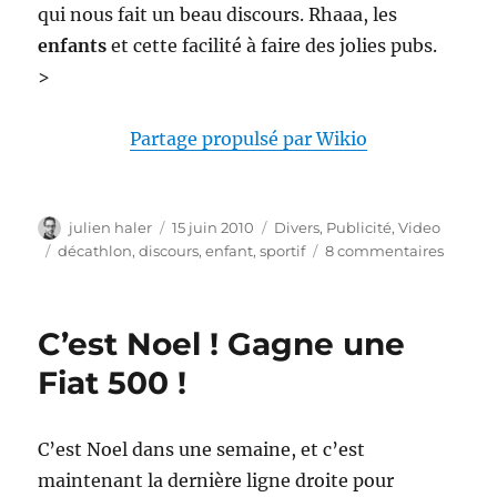
qui nous fait un beau discours. Rhaaa, les
enfants
et cette facilité à faire des jolies pubs.
>
Partage propulsé par Wikio
Auteur
Publié
Catégories
julien haler
15 juin 2010
Divers
,
Publicité
,
Video
le
Étiquettes
sur
décathlon
,
discours
,
enfant
,
sportif
8 commentaires
Decath
–
Discou
C’est Noel ! Gagne une
du
footbal
Fiat 500 !
en
herbe
C’est Noel dans une semaine, et c’est
maintenant la dernière ligne droite pour