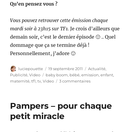
Qu’en pensez vous ?
Vous pouvez retrouver cette émission chaque
mardi soir à 23h15 sur TF1.
Je crois d’ailleurs que
demain soir, c’est le dernier épisode 🙁 .. Quel
dommage que ça se termine déjà !
Personnellement, j’adore 🙂
Auteur
Publié
Catégories
luciepouette
19 septembre 2011
Actualité
,
le
Étiquettes
Publicité
,
Video
baby boom
,
bébé
,
emission
,
enfant
,
sur
maternité
,
tf1
,
tv
,
Video
3 commentaires
Baby
Boom
:
Pampers – pour chaque
une
émission
petit miracle
d’un
nouveau
genre.