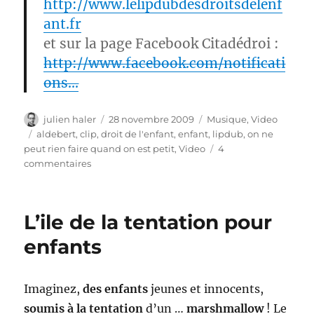
http://www.lelipdubdesdroitsdelenf
ant.fr
et sur la page Facebook Citadédroi :
http://www.facebook.com/notificati
ons…
Auteur
Publié
Catégories
julien haler
28 novembre 2009
Musique
,
Video
le
Étiquettes
aldebert
,
clip
,
droit de l'enfant
,
enfant
,
lipdub
,
on ne
peut rien faire quand on est petit
,
Video
4
sur
commentaires
les
droits
de
L’ile de la tentation pour
l’enfant
:
enfants
lipdub
Imaginez,
des enfants
jeunes et innocents,
soumis à la tentation
d’un …
marshmallow
! Le