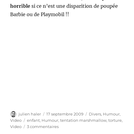
horrible
si ce n’est une disparition de poupée
Barbie ou de Playmobil !!
Auteur
Publié
Catégories
julien haler
17 septembre 2009
Divers
,
Humour
,
le
Étiquettes
Video
enfant
,
Humour
,
tentation marshmallow
,
torture
,
sur
Video
3 commentaires
L’ile