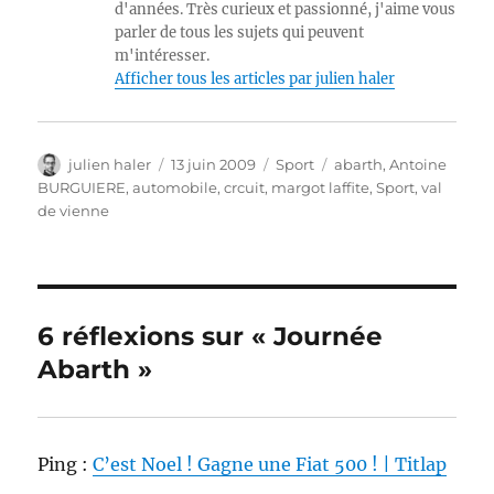
d'années. Très curieux et passionné, j'aime vous
parler de tous les sujets qui peuvent
m'intéresser.
Afficher tous les articles par julien haler
Auteur
Publié
Catégories
Étiquettes
julien haler
13 juin 2009
Sport
abarth
,
Antoine
le
BURGUIERE
,
automobile
,
crcuit
,
margot laffite
,
Sport
,
val
de vienne
6 réflexions sur « Journée
Abarth »
Ping :
C’est Noel ! Gagne une Fiat 500 ! | Titlap