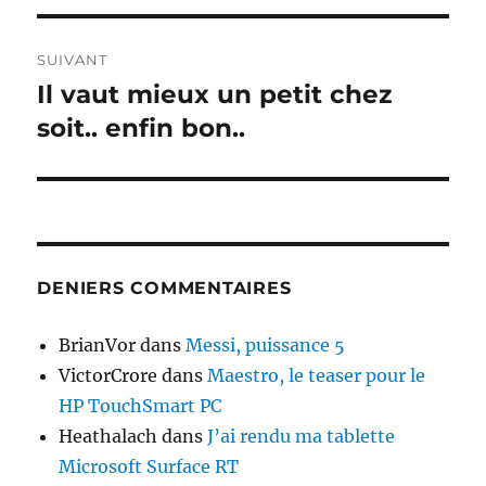
l’article
SUIVANT
Il vaut mieux un petit chez
Publication
suivante :
soit.. enfin bon..
DENIERS COMMENTAIRES
BrianVor
dans
Messi, puissance 5
VictorCrore
dans
Maestro, le teaser pour le
HP TouchSmart PC
Heathalach
dans
J’ai rendu ma tablette
Microsoft Surface RT