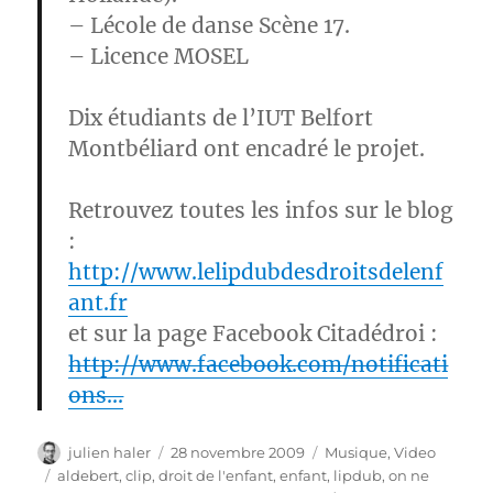
– Lécole de danse Scène 17.
– Licence MOSEL
Dix étudiants de l’IUT Belfort
Montbéliard ont encadré le projet.
Retrouvez toutes les infos sur le blog
:
http://www.lelipdubdesdroitsdelenf
ant.fr
et sur la page Facebook Citadédroi :
http://www.facebook.com/notificati
ons…
Auteur
Publié
Catégories
julien haler
28 novembre 2009
Musique
,
Video
le
Étiquettes
aldebert
,
clip
,
droit de l'enfant
,
enfant
,
lipdub
,
on ne