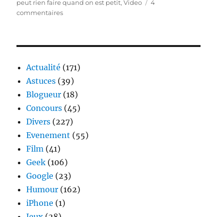
peut rien faire quand on est petit
,
Video
4
sur
commentaires
les
droits
de
l’enfant
:
Actualité
(171)
lipdub
Astuces
(39)
Blogueur
(18)
Concours
(45)
Divers
(227)
Evenement
(55)
Film
(41)
Geek
(106)
Google
(23)
Humour
(162)
iPhone
(1)
Jeux
(28)