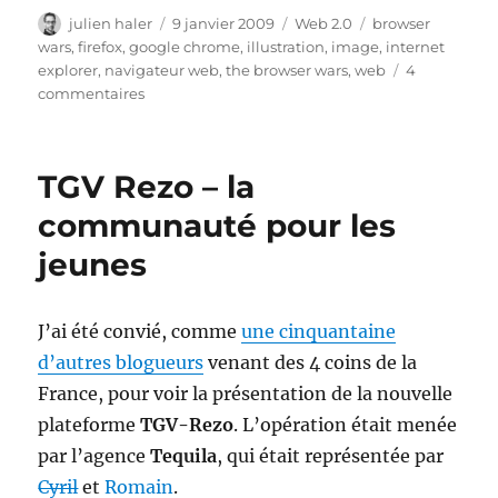
Auteur
Publié
Catégories
Étiquettes
julien haler
9 janvier 2009
Web 2.0
browser
le
wars
,
firefox
,
google chrome
,
illustration
,
image
,
internet
explorer
,
navigateur web
,
the browser wars
,
web
4
sur
commentaires
Les
guerres
de
TGV Rezo – la
navigateurs
web
communauté pour les
jeunes
J’ai été convié, comme
une cinquantaine
d’autres blogueurs
venant des 4 coins de la
France, pour voir la présentation de la nouvelle
plateforme
TGV-Rezo
. L’opération était menée
par l’agence
Tequila
, qui était représentée par
Cyril
et
Romain
.