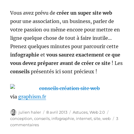
Vous avez prévu de
créer un super site web
pour une association, un business, parler de
votre passion ou même encore pour mettre en
ligne quelque chose de tout à faire inutile…
Prenez quelques minutes pour parcourir cette
infographie
et
vous saurez exactement ce que
vous devez préparer avant de créer ce site
! Les
conseils
présentés ici sont précieux !
via
graphism.fr
Auteur
Publié
Catégories
Étiquettes
julien haler
8 avril 2013
Astuces
,
Web 2.0
le
conception
,
conseils
,
infographie
,
internet
,
site
,
web
3
sur
commentaires
26