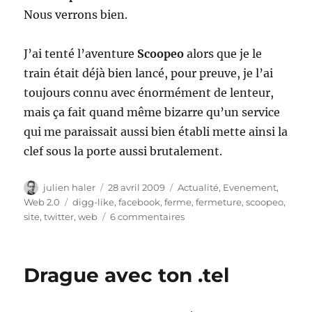
Nous verrons bien.
J’ai tenté l’aventure
Scoopeo
alors que je le
train était déjà bien lancé, pour preuve, je l’ai
toujours connu avec énormément de lenteur,
mais ça fait quand même bizarre qu’un service
qui me paraissait aussi bien établi mette ainsi la
clef sous la porte aussi brutalement.
Auteur
Publié
Catégories
julien haler
28 avril 2009
Actualité
,
Evenement
,
le
Étiquettes
Web 2.0
digg-like
,
facebook
,
ferme
,
fermeture
,
scoopeo
,
sur
site
,
twitter
,
web
6 commentaires
Scoopeo
ferme
Drague avec ton .tel