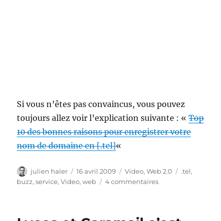
Si vous n’êtes pas convaincus, vous pouvez
toujours allez voir l’explication suivante : «
Top
10 des bonnes raisons pour enregistrer votre
nom de domaine en [.tel]
«
Auteur
Publié
Catégories
Étiquettes
julien haler
16 avril 2009
Video
,
Web 2.0
.tel
,
le
sur
buzz
,
service
,
Video
,
web
4 commentaires
Drague
avec
ton