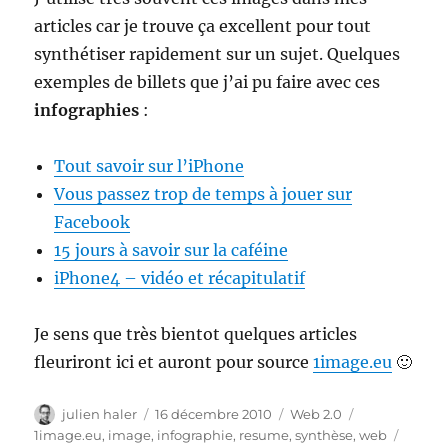
articles car je trouve ça excellent pour tout
synthétiser rapidement sur un sujet. Quelques
exemples de billets que j’ai pu faire avec ces
infographies
:
Tout savoir sur l’iPhone
Vous passez trop de temps à jouer sur
Facebook
15 jours à savoir sur la caféine
iPhone4 – vidéo et récapitulatif
Je sens que très bientot quelques articles
fleuriront ici et auront pour source
1image.eu
🙂
Auteur
Publié
Catégories
Étiquettes
julien haler
16 décembre 2010
Web 2.0
le
1image.eu
,
image
,
infographie
,
resume
,
synthèse
,
web