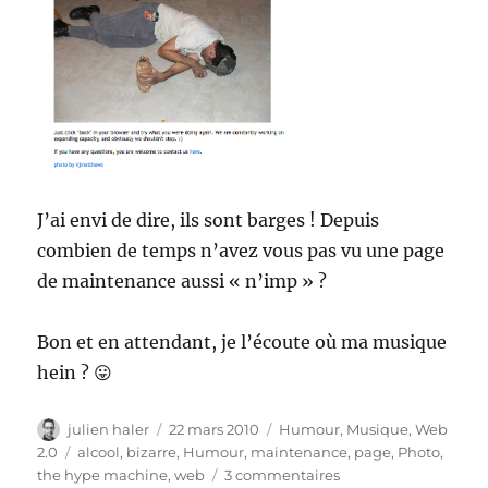
J’ai envi de dire, ils sont barges ! Depuis
combien de temps n’avez vous pas vu une page
de maintenance aussi « n’imp » ?
Bon et en attendant, je l’écoute où ma musique
hein ? 😛
Auteur
Publié
Catégories
julien haler
22 mars 2010
Humour
,
Musique
,
Web
le
Étiquettes
2.0
alcool
,
bizarre
,
Humour
,
maintenance
,
page
,
Photo
,
sur
the hype machine
,
web
3 commentaires