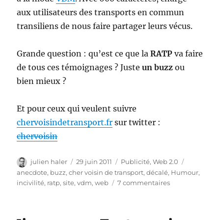
aux utilisateurs des transports en commun
transiliens de nous faire partager leurs vécus.
Grande question : qu’est ce que la
RATP
va faire
de tous ces témoignages ? Juste
un buzz
ou
bien mieux ?
Et pour ceux qui veulent suivre
chervoisindetransport.fr
sur twitter :
chervoisin
Auteur
Publié
Catégories
Étiquette
julien haler
29 juin 2011
Publicité
,
Web 2.0
le
anecdote
,
buzz
,
cher voisin de transport
,
décalé
,
Humour
,
sur
incivilité
,
ratp
,
site
,
vdm
,
web
7 commentaires
RATP
–
Cher