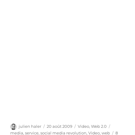
Auteur
Publié
Catégories
Étiquettes
julien haler
20 août 2009
Video
,
Web 2.0
le
media
,
service
,
social media revolution
,
Video
,
web
8