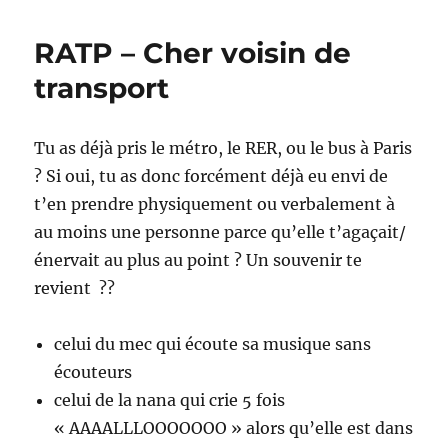
choses
à
RATP – Cher voisin de
savoir
avant
transport
de
créer
un
Tu as déjà pris le métro, le RER, ou le bus à Paris
site
? Si oui, tu as donc forcément déjà eu envi de
web
t’en prendre physiquement ou verbalement à
au moins une personne parce qu’elle t’agaçait/
énervait au plus au point ? Un souvenir te
revient ??
celui du mec qui écoute sa musique sans
écouteurs
celui de la nana qui crie 5 fois
« AAAALLLOOOOOOO » alors qu’elle est dans