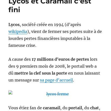
Lycos et Caramail c’est
.tel
fini
Lycos
, société créée en 1994 (d’après
wikipedia
), vient de fermer ses portes suite à de
lourdes pertes financières imputables à la
fameuse crise.
A cause des
17 millions d’euros de pertes
lors
des 9 premiers mois de 2008, le portail web a
dû
mettre la clef sous la porte
en nous laissant
un message sur
sa page d’accueil
.
Vous étiez fan de
caramail
, du
portail
, du
chat
,