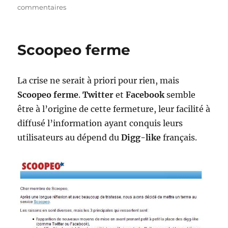
sur
commentaires
Video
:
Social
Scoopeo ferme
Media
Revolution
La crise ne serait à priori pour rien, mais
Scoopeo ferme
.
Twitter
et
Facebook
semble
être à l’origine de cette fermeture, leur facilité à
diffusé l’information ayant conquis leurs
utilisateurs au dépend du
Digg-like
français.