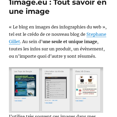
1image.eu : Tout savoir en
voisin
de
une image
transport
« Le blog en images des infographies du web »,
tel est le crédo de ce nouveau blog de
Stephane
Gillet
. Au sein d’
une seule et unique image
,
toutes les infos sur un produit, un évènement,
ou n’importe quoi d’autre y sont résumés.
J’utilise très souvent ces images dans mes