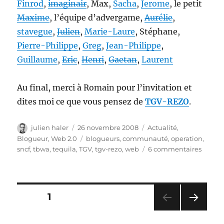
Finrod
,
imaginair
, Max,
Sacha
,
Jerome
, le petit
Maxime
, l’équipe d’advergame,
Aurélie
,
stavegue
,
Julien
,
Marie-Laure
, Stéphane,
Pierre-Philippe
,
Greg
,
Jean-Philippe
,
Guillaume
,
Eric
,
Henri
,
Gaetan
,
Laurent
Au final, merci à Romain pour l’invitation et
dites moi ce que vous pensez de
TGV-REZO
.
Auteur
Publié
Catégories
julien haler
26 novembre 2008
Actualité
,
le
Étiquettes
Blogueur
,
Web 2.0
blogueurs
,
communauté
,
operation
,
sur
sncf
,
tbwa
,
tequila
,
TGV
,
tgv-rezo
,
web
6 commentaires
TGV
Rezo
–
la
Pagination
PAGE
1
commu
pour
PAG
des
les