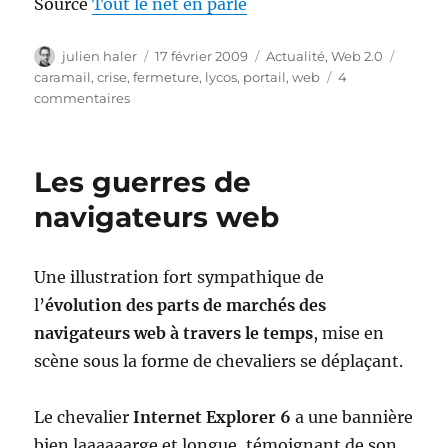
Source
Tout le net en parle
Auteur
Publié
Catégories
Étique
julien haler
17 février 2009
Actualité
,
Web 2.0
le
caramail
,
crise
,
fermeture
,
lycos
,
portail
,
web
4
sur
commentaires
Lycos
et
Caramail
Les guerres de
c’est
fini
navigateurs web
Une illustration fort sympathique de
l’
évolution des parts de marchés des
navigateurs web à travers le temps
, mise en
scène sous la forme de chevaliers se déplaçant.
Le chevalier
Internet Explorer 6
a une bannière
bien laaaaaarge et longue, témoignant de son