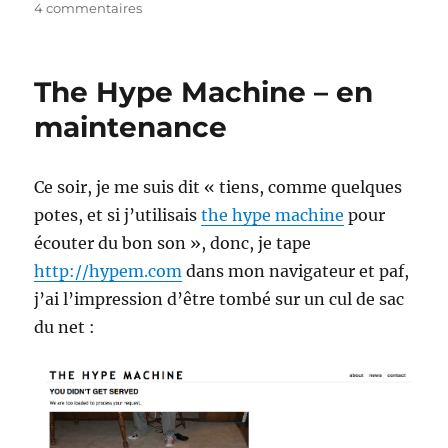
sur
4 commentaires
1image.eu
:
Tout
The Hype Machine – en
savoir
en
maintenance
une
image
Ce soir, je me suis dit « tiens, comme quelques
potes, et si j’utilisais
the hype machine
pour
écouter du bon son », donc, je tape
http://hypem.com
dans mon navigateur et paf,
j’ai l’impression d’être tombé sur un cul de sac
du net :