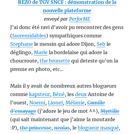
REZO de TGV SNCF : démonstration de la
nouvelle plateforme
envoyé par
PerforME
J’ai donc été ravi d’avoir pu rencontrer des gens
(
fauremidables
) sympathiques comme
Stephane
le messin qui adore Dijon,
Seb
le
déglingo,
Marie
la bordelaise qui adore la
choucroute,
the brunette
qui deteste qu’on la
prenne en photo, etc…
Mais il y avait de nombreux autres blogueurs
comme
kapsteur
,
Béné
, les
deux
Antoine de
l’ouest,
Noemi
,
Lionel
,
Mélanie
,
Camille
d’essayage
(j’adore le jeu de mot ^^),
Myrtille
(qui sait maintenant que j’aime la moutarde
:P),
the princesse
,
neolas
, le
blogueur masqué
,