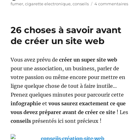
le
sur
fumer
,
cigarette electronique
,
conseils
4 commentaires
Essay
la
cigar
26 choses à savoir avant
élect
pour
de créer un site web
arrête
de
fume
Vous avez prévu de
créer un super site web
pour une association, un business, parler de
votre passion ou même encore pour mettre en
ligne quelque chose de tout à faire inutile…
Prenez quelques minutes pour parcourir cette
infographie
et
vous saurez exactement ce que
vous devez préparer avant de créer ce site
! Les
conseils
présentés ici sont précieux !