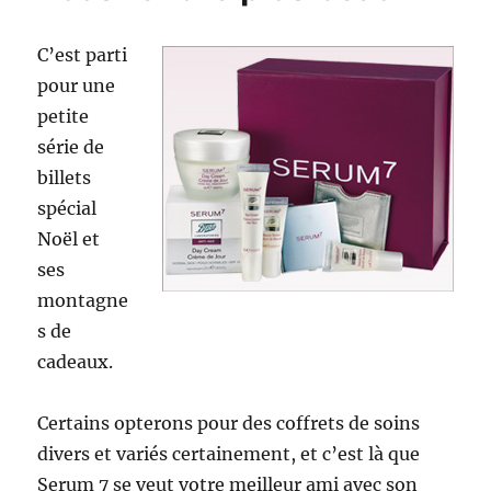
d’artifice
C’est parti
pour une
petite
série de
billets
spécial
Noël et
ses
montagne
s de
cadeaux.
Certains opterons pour des coffrets de soins
divers et variés certainement, et c’est là que
Serum 7 se veut votre meilleur ami avec son