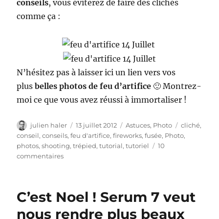
conseils
, vous éviterez de faire des clichés
comme ça :
N’hésitez pas à laisser ici un lien vers vos
plus
belles photos de feu d’artifice
🙂 Montrez-
moi ce que vous avez réussi à immortaliser !
Auteur
Publié
Catégories
Étiquettes
julien haler
13 juillet 2012
Astuces
,
Photo
cliché
,
le
conseil
,
conseils
,
feu d'artifice
,
fireworks
,
fusée
,
Photo
,
photos
,
shooting
,
trépied
,
tutorial
,
tutoriel
10
sur
commentaires
Tutoriel
–
comment
C’est Noel ! Serum 7 veut
photographier
un
nous rendre plus beaux
feu