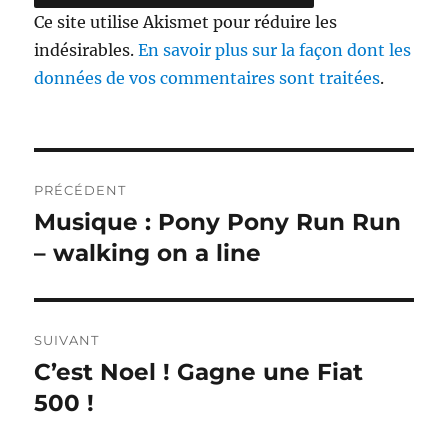
Ce site utilise Akismet pour réduire les
indésirables.
En savoir plus sur la façon dont les
données de vos commentaires sont traitées
.
Navigation
PRÉCÉDENT
de
Musique : Pony Pony Run Run
Publication
précédente :
– walking on a line
l’article
SUIVANT
C’est Noel ! Gagne une Fiat
Publication
suivante :
500 !