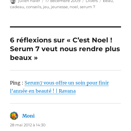
Auteur
Publié
Catégories
Étiquettes
julien haler
17 décembre 2009
Divers
beau
,
le
cadeau
,
conseils
,
jeu
,
jeunesse
,
noel
,
serum 7
6 réflexions sur « C’est Noel !
Serum 7 veut nous rendre plus
beaux »
Ping :
Serum7 vous offre un soin pour finir
l’année en beauté ! | Ravana
Moni
dit :
28 mai 2012 à 14:30