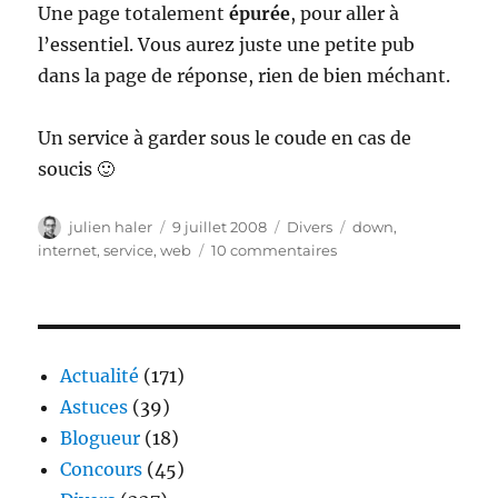
Une page totalement
épurée
, pour aller à
l’essentiel. Vous aurez juste une petite pub
dans la page de réponse, rien de bien méchant.
Un service à garder sous le coude en cas de
soucis 🙂
Auteur
Publié
Catégories
Étiquettes
julien haler
9 juillet 2008
Divers
down
,
le
sur
internet
,
service
,
web
10 commentaires
Downforeveryoneorju
:
savoir
si
un
Actualité
(171)
site
Astuces
(39)
est
Blogueur
(18)
down
Concours
(45)