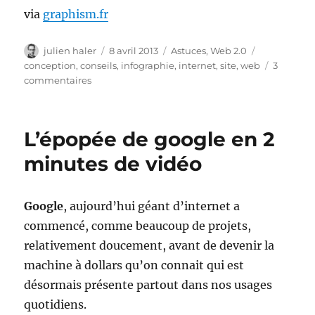
via
graphism.fr
Auteur
Publié
Catégories
Étiquettes
julien haler
8 avril 2013
Astuces
,
Web 2.0
le
conception
,
conseils
,
infographie
,
internet
,
site
,
web
3
sur
commentaires
26
choses
à
L’épopée de google en 2
savoir
avant
minutes de vidéo
de
créer
un
Google
, aujourd’hui géant d’internet a
site
commencé, comme beaucoup de projets,
web
relativement doucement, avant de devenir la
machine à dollars qu’on connait qui est
désormais présente partout dans nos usages
quotidiens.