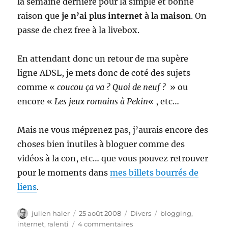
la semaine dernière pour la simple et bonne
raison que
je n’ai plus internet à la maison
. On
passe de chez free à la livebox.
En attendant donc un retour de ma supère
ligne ADSL, je mets donc de coté des sujets
comme «
coucou ça va ? Quoi de neuf ?
» ou
encore «
Les jeux romains à Pekin
« , etc…
Mais ne vous méprenez pas, j’aurais encore des
choses bien inutiles à bloguer comme des
vidéos à la con, etc… que vous pouvez retrouver
pour le moments dans
mes billets bourrés de
liens
.
Auteur
Publié
Catégories
Étiquettes
julien haler
25 août 2008
Divers
blogging
,
le
sur
internet
,
ralenti
4 commentaires