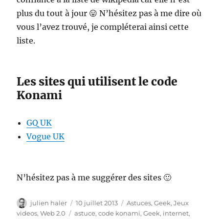
plus du tout à jour 😛 N’hésitez pas à me dire où
vous l’avez trouvé, je compléterai ainsi cette
liste.
Les sites qui utilisent le code
Konami
GQ UK
Vogue UK
N’hésitez pas à me suggérer des sites 🙂
Auteur
Publié
Catégories
julien haler
10 juillet 2013
Astuces
,
Geek
,
Jeux
le
Étiquettes
videos
,
Web 2.0
astuce
,
code konami
,
Geek
,
internet
,