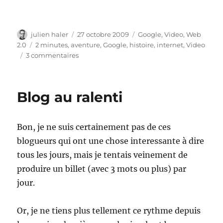
Auteur
Publié
Catégories
julien haler
27 octobre 2009
Google
,
Video
,
Web
le
Étiquettes
2.0
2 minutes
,
aventure
,
Google
,
histoire
,
internet
,
Video
sur
3 commentaires
L’épopée
de
google
Blog au ralenti
en
2
minutes
Bon, je ne suis certainement pas de ces
de
vidéo
blogueurs qui ont une chose interessante à dire
tous les jours, mais je tentais veinement de
produire un billet (avec 3 mots ou plus) par
jour.
Or, je ne tiens plus tellement ce rythme depuis