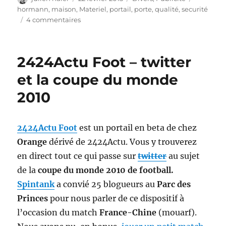
le
hormann
,
maison
,
Materiel
,
portail
,
porte
,
qualité
,
securité
sur
4 commentaires
Hormann.fr
–
porte
2424Actu Foot – twitter
et
portail,
et la coupe du monde
high
2010
tech
et
design
2424Actu Foot
est un portail en beta de chez
Orange
dérivé de 2424Actu. Vous y trouverez
en direct tout ce qui passe sur
twitter
au sujet
de la
coupe du monde 2010 de football.
Spintank
a convié 25 blogueurs au
Parc des
Princes
pour nous parler de ce dispositif à
l’occasion du match
France-Chine
(mouarf).