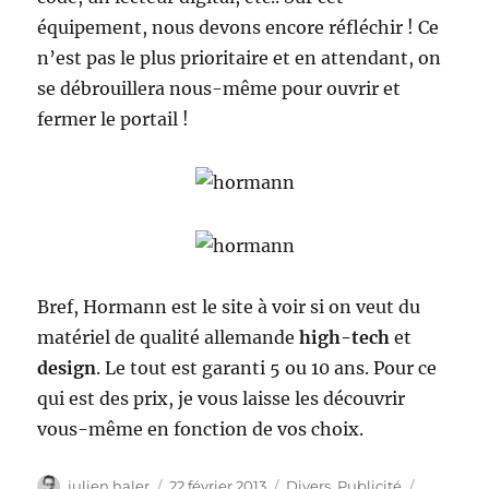
équipement, nous devons encore réfléchir ! Ce
n’est pas le plus prioritaire et en attendant, on
se débrouillera nous-même pour ouvrir et
fermer le portail !
Bref, Hormann est le site à voir si on veut du
matériel de qualité allemande
high-tech
et
design
. Le tout est garanti 5 ou 10 ans. Pour ce
qui est des prix, je vous laisse les découvrir
vous-même en fonction de vos choix.
Auteur
Publié
Catégories
Étiquette
julien haler
22 février 2013
Divers
,
Publicité