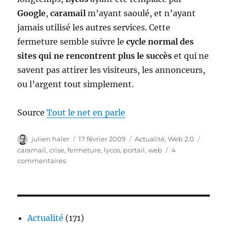
Google
,
caramail
m’ayant saoulé, et n’ayant
jamais utilisé les autres services. Cette
fermeture semble suivre le
cycle normal des
sites qui ne rencontrent plus le succès
et qui ne
savent pas attirer les visiteurs, les annonceurs,
ou l’argent tout simplement.
Source
Tout le net en parle
Auteur
Publié
Catégories
Étique
julien haler
17 février 2009
Actualité
,
Web 2.0
le
caramail
,
crise
,
fermeture
,
lycos
,
portail
,
web
4
sur
commentaires
Lycos
et
Caramail
c’est
fini
Actualité
(171)