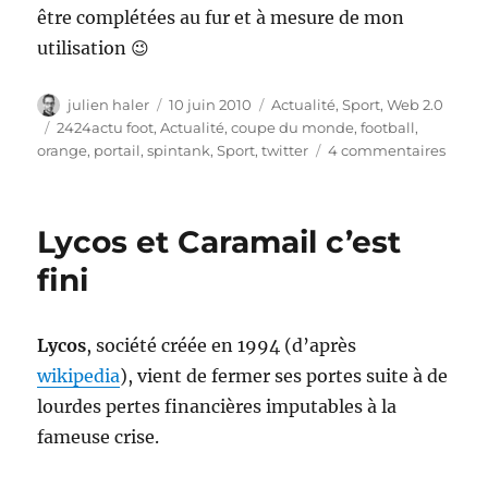
être complétées au fur et à mesure de mon
utilisation 😉
Auteur
Publié
Catégories
julien haler
10 juin 2010
Actualité
,
Sport
,
Web 2.0
le
Étiquettes
2424actu foot
,
Actualité
,
coupe du monde
,
football
,
sur
orange
,
portail
,
spintank
,
Sport
,
twitter
4 commentaires
2424A
Foot
–
Lycos et Caramail c’est
twitte
et
fini
la
coup
du
Lycos
, société créée en 1994 (d’après
mond
wikipedia
), vient de fermer ses portes suite à de
2010
lourdes pertes financières imputables à la
fameuse crise.