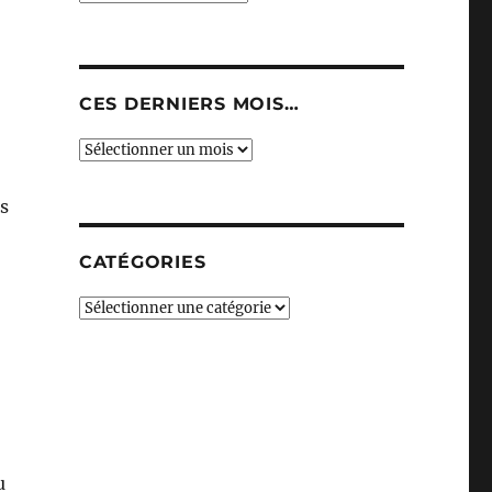
CES DERNIERS MOIS…
Ces
derniers
mois…
s
CATÉGORIES
Catégories
u