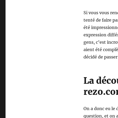
Si vous vous re
tenté de faire pa
été impressionné
expression différ
gens, c’est incr
aient été compl
décidé de passe
La déco
rezo.c
On a donc eu le d
question, et on a