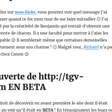
ndez sur
mon flickr
, vous pourrez voir quel message j’ai
sser quand ce fut mon tour de me faire mitrailler 🙂 J’ai
 par la créativité de Benjamin qui tentait d’obtenir une
ente de chacun. Il a une faculté pour mettre à l’aise les
oyable 😉 Il semblerait même que certaines demoiselles
ètement sous son charme ! 🙂 Malgré tout,
Richard
n’a pa
r chez Canon 😉
uverte de http://tgv-
om EN BETA
roit de découvrir en avant première le site dont il était
 pu voir qu’il était en
BETA
! En témoignaient les bugs o