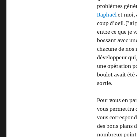
problèmes génér
Raphaël
et moi, 
coup d’oeil. J’ai
entre ce que je v
bossant avec une
chacune de nos r
développeur qui
une opération po
boulot avait été 
sortie.
Pour vous en par
vous permettra d
vous corresponda
des bons plans da
nombreux points