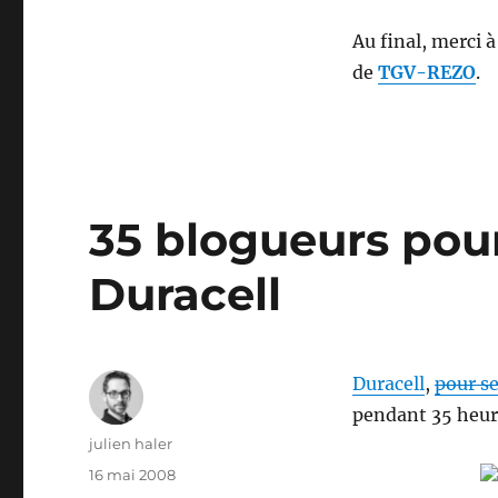
Au final, merci 
de
TGV-REZO
.
35 blogueurs pour
Duracell
Duracell
,
pour se
pendant 35 heur
Auteur
julien haler
Publié
16 mai 2008
le