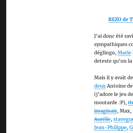
REZO de T
J’ai donc été rav
sympathiques 
déglingo,
Marie
deteste qu’on la
Mais il y avait
deux
Antoine de 
(j’adore le jeu 
moutarde :P),
th
imaginair
, Max,
Aurélie
,
stavegu
Jean-Philippe
,
G