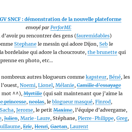
GV SNCF : démonstration de la nouvelle plateforme
envoyé par
PerforME
i d’avoir pu rencontrer des gens (
fauremidables
)
comme
Stephane
le messin qui adore Dijon,
Seb
le
la bordelaise qui adore la choucroute,
the brunette
qui
 prenne en photo, etc…
 de nombreux autres blogueurs comme
kapsteur
,
Béné
, les
l’ouest,
Noemi
,
Lionel
,
Mélanie
,
Camille d’essayage
de mot ^^),
Myrtille
(qui sait maintenant que j’aime la
e princesse
,
neolas
, le
blogueur masqué
,
Finrod
,
Sacha
,
Jerome
, le petit
Maxime
, l’équipe d’advergame,
e
,
Julien
,
Marie-Laure
, Stéphane,
Pierre-Philippe
,
Greg
,
uillaume
,
Eric
,
Henri
,
Gaetan
,
Laurent