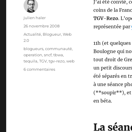
J’ai été convié
coins de la Fran
Auteur
julien haler
TGV-Rezo
. L’o
Publié
26 novembre 2008
représentée par
le
Catégories
Actualité
,
Blogueur
,
Web
2.0
11h (et quelques
Étiquettes
blogueurs
,
communauté
,
Boulogne qui no
operation
,
sncf
,
tbwa
,
tout droit de Gr
tequila
,
TGV
,
tgv-rezo
,
web
un petit discours
sur
6 commentaires
TGV
été séparés en tr
Rezo
à une séance p
–
(**soupir**), et
la
communauté
en béta.
pour
les
jeunes
La séan