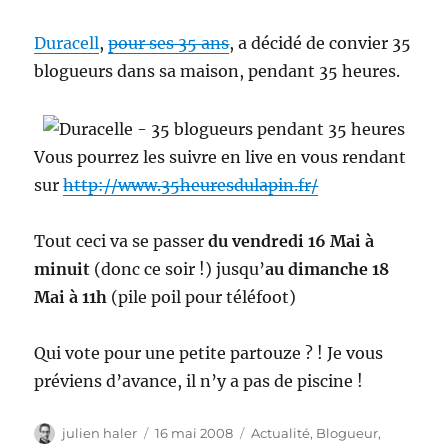
Duracell
,
pour ses 35 ans
, a décidé de convier 35
blogueurs dans sa maison, pendant 35 heures.
Vous pourrez les suivre en live en vous rendant
sur
http://www.35heuresdulapin.fr/
Tout ceci va se passer
du vendredi 16 Mai à
minuit
(donc ce soir !) jusqu’
au dimanche 18
Mai à 11h
(pile poil pour téléfoot)
Qui vote pour une petite partouze ? ! Je vous
préviens d’avance, il n’y a pas de piscine !
Auteur
Publié
Catégories
julien haler
16 mai 2008
Actualité
,
Blogueur
,