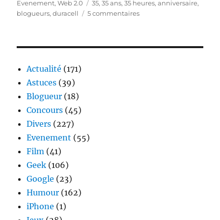
le
Étiquettes
Evenement
,
Web 2.0
35
,
35 ans
,
35 heures
,
anniversaire
,
sur
blogueurs
,
duracell
5 commentaires
35
blogueurs
pour
les
35
Actualité
(171)
ans
Astuces
(39)
du
Blogueur
(18)
lapin
Duracell
Concours
(45)
Divers
(227)
Evenement
(55)
Film
(41)
Geek
(106)
Google
(23)
Humour
(162)
iPhone
(1)