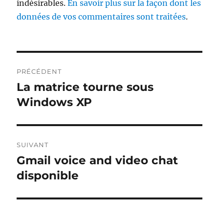
indésirables.
En savoir plus sur la façon dont les
données de vos commentaires sont traitées
.
Navigation
PRÉCÉDENT
de
La matrice tourne sous
Publication
précédente :
Windows XP
l’article
SUIVANT
Gmail voice and video chat
Publication
suivante :
disponible