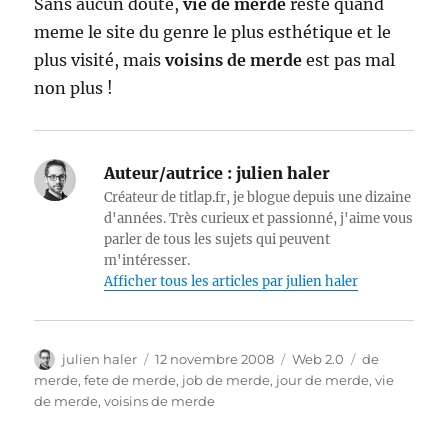
Sans aucun doute,
vie de merde
reste quand
meme le site du genre le plus esthétique et le
plus visité, mais
voisins de merde
est pas mal
non plus !
Auteur/autrice :
julien haler
Créateur de titlap.fr, je blogue depuis une dizaine
d'années. Très curieux et passionné, j'aime vous
parler de tous les sujets qui peuvent
m'intéresser.
Afficher tous les articles par julien haler
Auteur
Publié
Catégories
Étiquettes
julien haler
12 novembre 2008
Web 2.0
de
le
merde
,
fete de merde
,
job de merde
,
jour de merde
,
vie
de merde
,
voisins de merde