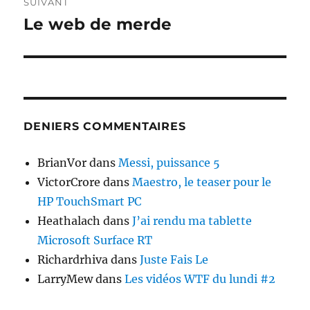
SUIVANT
Le web de merde
Publication
suivante :
DENIERS COMMENTAIRES
BrianVor
dans
Messi, puissance 5
VictorCrore
dans
Maestro, le teaser pour le
HP TouchSmart PC
Heathalach
dans
J’ai rendu ma tablette
Microsoft Surface RT
Richardrhiva
dans
Juste Fais Le
LarryMew
dans
Les vidéos WTF du lundi #2