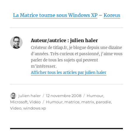
La Matrice tourne sous Windows XP
–
Koreus
Auteur/autrice :
julien haler
Créateur de titlap.fr, je blogue depuis une dizaine
d'années. Très curieux et passionné, j'aime vous
parler de tous les sujets qui peuvent
m'intéresser.
Afficher tous les articles par julien haler
Auteur
Publié
Catégories
julien haler
12 novembre 2008
Humour
,
le
Étiquettes
Microsoft
,
Video
Humour
,
matrice
,
matrix
,
parodie
,
Video
,
windows xp