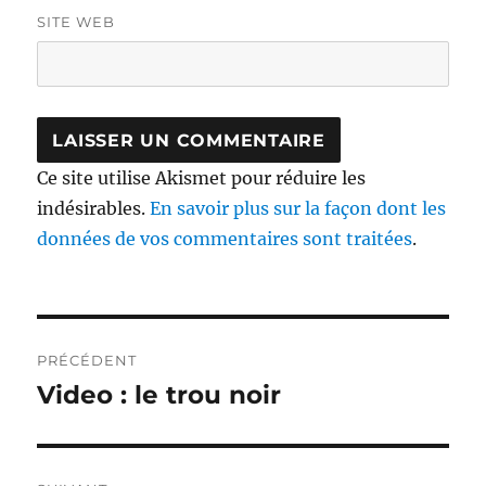
SITE WEB
Ce site utilise Akismet pour réduire les
indésirables.
En savoir plus sur la façon dont les
données de vos commentaires sont traitées
.
Navigation
PRÉCÉDENT
de
Video : le trou noir
Publication
précédente :
l’article