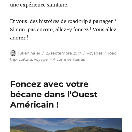
une expérience similaire.
Et vous, des histoires de road trip à partager ?
Si non, pas encore, allez-y foncez ! Vous allez
adorer !
Auteur
Publié
Catégories
Étiquettes
julien haler
25 septembre 2017
Voyages
road
le
sur
trip
,
voiture
,
voyage
4 commentaires
Le
road
trip
Foncez avec votre
en
voiture,
bécane dans l’Ouest
vous
Américain !
avez
déjà
essayé
?