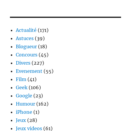
Vintage
Rides,
Voyager
à
moto
Actualité
(171)
en
Astuces
(39)
Asie
Blogueur
(18)
Concours
(45)
Divers
(227)
Evenement
(55)
Film
(41)
Geek
(106)
Google
(23)
Humour
(162)
iPhone
(1)
Jeux
(28)
Jeux videos
(61)