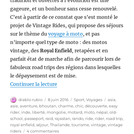
tradition et ouvertes à l’évolution est une
gageure, et un bonheur sans cesse renouvelé.
C’est à partir de ce constat que s’est monté le
projet de Vintage Rides, qui propose des séjours
sur le thème du
voyage à moto
, et pas
n’importe quel type de moto : des motos
vintage, des
Royal Enfield
, retapées et en
parfait état de marche afin de parcourir lors de
fabuleux road trips des régions dans lesquelles
le dépaysement est de mise.
de « Vintage Rides, Voyager à m
Continuer la lecture
Auteur
Publié
Catégories
Étiquettes
diablo rubio
8 juin 2016
Sport
,
Voyages
asia
,
le
asie
,
aventure
,
bhoutan
,
charme
,
chic
,
découverte
,
easy
rider
,
inde
,
liberté
,
mongolie
,
motard
,
moto
,
népal
,
old-
school
,
passeport
,
raid
,
rajastan
,
rando
,
ride
,
rider
,
road trip
,
royal enfield
,
séjour
,
Thailande
,
tourisme
,
vintage
,
vintage
sur
riders
4 commentaires