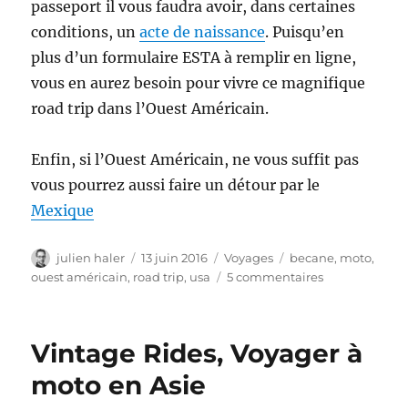
passeport il vous faudra avoir, dans certaines
conditions, un
acte de naissance
. Puisqu’en
plus d’un formulaire ESTA à remplir en ligne,
vous en aurez besoin pour vivre ce magnifique
road trip dans l’Ouest Américain.
Enfin, si l’Ouest Américain, ne vous suffit pas
vous pourrez aussi faire un détour par le
Mexique
Auteur
Publié
Catégories
Étiquettes
julien haler
13 juin 2016
Voyages
becane
,
moto
,
le
sur
ouest américain
,
road trip
,
usa
5 commentaires
Foncez
avec
votre
Vintage Rides, Voyager à
bécane
dans
moto en Asie
l’Ouest