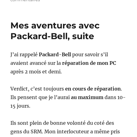
Packard-
Bell
–
Mes aventures avec
suite
de
Packard-Bell, suite
la
(non)
réparation
J’ai rappelé
Packard-Bell
pour savoir s’il
de
avaient avancé sur la
réparation de mon PC
mon
PC
après 2 mois et demi.
Verdict, c’est toujours
en cours de réparation
.
Ils pensent que je l’aurai
au maximum
dans 10-
15 jours.
Ils sont plein de bonne volonté du coté des
gens du SRM. Mon interlocuteur a même pris