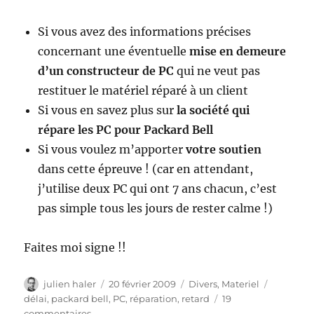
Si vous avez des informations précises
concernant une éventuelle
mise en demeure
d’un constructeur de PC
qui ne veut pas
restituer le matériel réparé à un client
Si vous en savez plus sur
la société qui
répare les PC pour Packard Bell
Si vous voulez m’apporter
votre soutien
dans cette épreuve ! (car en attendant,
j’utilise deux PC qui ont 7 ans chacun, c’est
pas simple tous les jours de rester calme !)
Faites moi signe !!
Auteur
Publié
Catégories
Étiquett
julien haler
20 février 2009
Divers
,
Materiel
le
délai
,
packard bell
,
PC
,
réparation
,
retard
19
sur
commentaires