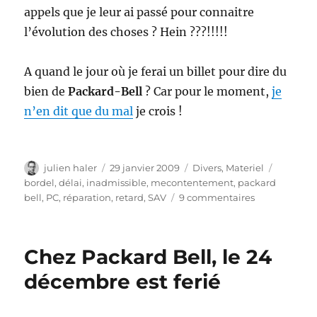
appels que je leur ai passé pour connaitre
l’évolution des choses ? Hein ???!!!!!
A quand le jour où je ferai un billet pour dire du
bien de
Packard-Bell
? Car pour le moment,
je
n’en dit que du mal
je crois !
Auteur
Publié
Catégories
Étiquett
julien haler
29 janvier 2009
Divers
,
Materiel
le
bordel
,
délai
,
inadmissible
,
mecontentement
,
packard
sur
bell
,
PC
,
réparation
,
retard
,
SAV
9 commentaires
Packard
Bell
répare
Chez Packard Bell, le 24
mon
PC
décembre est ferié
bordel
!
(merci)