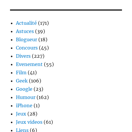
Packard
Bell,
le
24
Actualité
(171)
décembre
Astuces
(39)
est
Blogueur
(18)
ferié
Concours
(45)
Divers
(227)
Evenement
(55)
Film
(41)
Geek
(106)
Google
(23)
Humour
(162)
iPhone
(1)
Jeux
(28)
Jeux videos
(61)
Liens
(6)