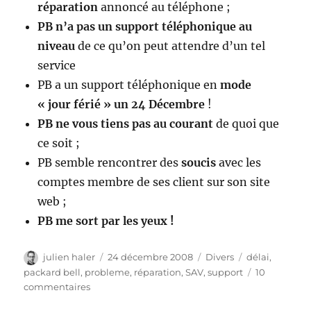
réparation
annoncé au téléphone ;
PB n’a pas un support téléphonique au
niveau
de ce qu’on peut attendre d’un tel
service
PB a un support téléphonique en
mode
« jour férié » un 24 Décembre
!
PB ne vous tiens pas au courant
de quoi que
ce soit ;
PB semble rencontrer des
soucis
avec les
comptes membre de ses client sur son site
web ;
PB me sort par les yeux !
Auteur
Publié
Catégories
Étiquettes
julien haler
24 décembre 2008
Divers
délai
,
le
packard bell
,
probleme
,
réparation
,
SAV
,
support
10
sur
commentaires
Chez