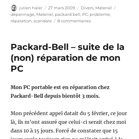
Auteur
Publié
Catégories
Étiquettes
julien haler
27 mars 2009
Divers
,
Materiel
le
dépannage
,
Materiel
,
packard bell
,
PC
,
probleme
,
sur
réparation
,
scandale
8 commentaires
Packard
Bell
m’a
Packard-Bell – suite de la
rendu
mon
(non) réparation de mon
PC
PC
4
mois
après,
mais..
Mon PC portable est en réparation chez
Packard-Bell
depuis bientôt 3 mois.
Mon précédent appel datait du 5 février, ce jour
là, ils m’ont assuré que celui-ci serait chez moi
dans 10 à 15 jours. Forcé de constater que 15