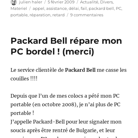
Auteur
Publié
Catégories
julien haler
5 février 2009
Actualité
,
Divers
,
le
Étiquettes
Materiel
appel
,
assistance
,
délai
,
fail
,
packard bell
,
PC
,
sur
portable
,
réparation
,
retard
9 commentaires
Mes
aventures
avec
Packard Bell répare mon
Packard-
Bell,
PC bordel ! (merci)
suite
Le service clientèle de
Packard Bell
me casse les
couilles !!!!
Depuis que l’un de mes colocs a pété mon PC
portable (en octobre 2008), je n’ai plus de PC
portable !
J’appelle Packard-Bell pour leur signaler mon
soucis après être rentré de Bulgarie, et leur