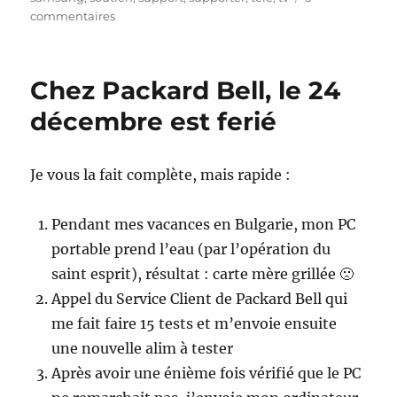
sur
commentaires
[Concours]
Samsung
Lauching
Chez Packard Bell, le 24
People
–
décembre est ferié
Soutenez
Manon
Je vous la fait complète, mais rapide :
Pendant mes vacances en Bulgarie, mon PC
portable prend l’eau (par l’opération du
saint esprit), résultat : carte mère grillée 🙁
Appel du Service Client de Packard Bell qui
me fait faire 15 tests et m’envoie ensuite
une nouvelle alim à tester
Après avoir une énième fois vérifié que le PC