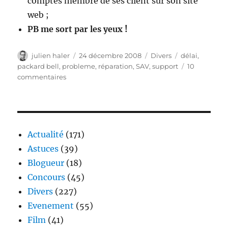
comptes membre de ses client sur son site
web ;
PB me sort par les yeux !
Auteur
Publié
Catégories
Étiquettes
julien haler
24 décembre 2008
Divers
délai
,
le
packard bell
,
probleme
,
réparation
,
SAV
,
support
10
sur
commentaires
Chez
Packard
Bell,
le
24
Actualité
(171)
décembre
Astuces
(39)
est
Blogueur
(18)
ferié
Concours
(45)
Divers
(227)
Evenement
(55)
Film
(41)