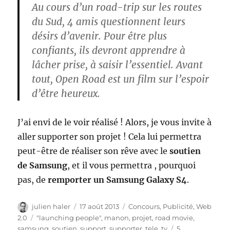
Au cours d’un road-trip sur les routes
du Sud, 4 amis questionnent leurs
désirs d’avenir. Pour être plus
confiants, ils devront apprendre à
lâcher prise, à saisir l’essentiel. Avant
tout, Open Road est un film sur l’espoir
d’être heureux.
J’ai envi de le voir réalisé ! Alors, je vous invite à
aller supporter son projet ! Cela lui permettra
peut-être de réaliser son rêve avec le
soutien
de Samsung
, et il vous permettra , pourquoi
pas, de
remporter un Samsung Galaxy S4
.
Auteur
Publié
Catégories
julien haler
17 août 2013
Concours
,
Publicité
,
Web
le
Étiquettes
2.0
"launching people"
,
manon
,
projet
,
road movie
,
samsung
,
soutien
,
support
,
supporter
,
tele
,
tv
5