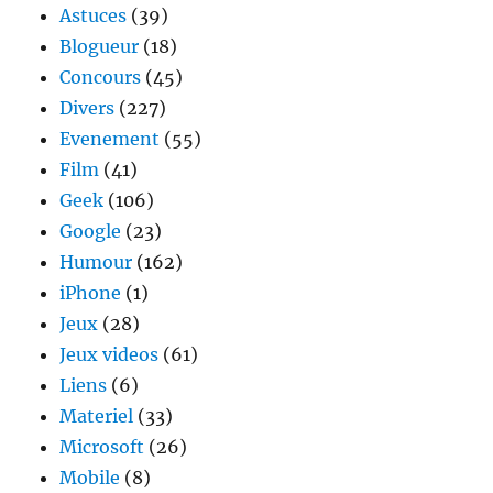
Astuces
(39)
veux
Blogueur
(18)
le
rencontrer
Concours
(45)
?
Divers
(227)
Evenement
(55)
Film
(41)
Geek
(106)
Google
(23)
Humour
(162)
iPhone
(1)
Jeux
(28)
Jeux videos
(61)
Liens
(6)
Materiel
(33)
Microsoft
(26)
Mobile
(8)