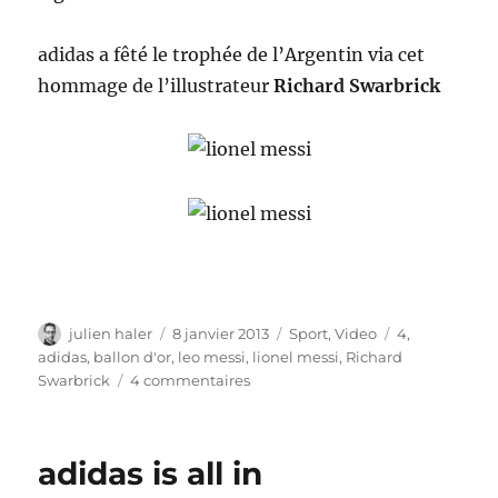
adidas a fêté le trophée de l’Argentin via cet
hommage de l’illustrateur
Richard Swarbrick
Auteur
Publié
Catégories
Étiquettes
julien haler
8 janvier 2013
Sport
,
Video
4
,
le
adidas
,
ballon d'or
,
leo messi
,
lionel messi
,
Richard
sur
Swarbrick
4 commentaires
Quatrième
ballon
d’or
adidas is all in
pour
Lionel