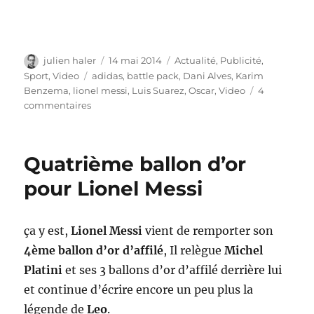
Auteur
Publié
Catégories
julien haler
14 mai 2014
Actualité
,
Publicité
,
le
Étiquettes
Sport
,
Video
adidas
,
battle pack
,
Dani Alves
,
Karim
Benzema
,
lionel messi
,
Luis Suarez
,
Oscar
,
Video
4
sur
commentaires
adidas
–
the
Quatrième ballon d’or
battle
pack
pour Lionel Messi
ça y est,
Lionel Messi
vient de remporter son
4ème ballon d’or d’affilé
, Il relègue
Michel
Platini
et ses 3 ballons d’or d’affilé derrière lui
et continue d’écrire encore un peu plus la
légende de
Leo
.