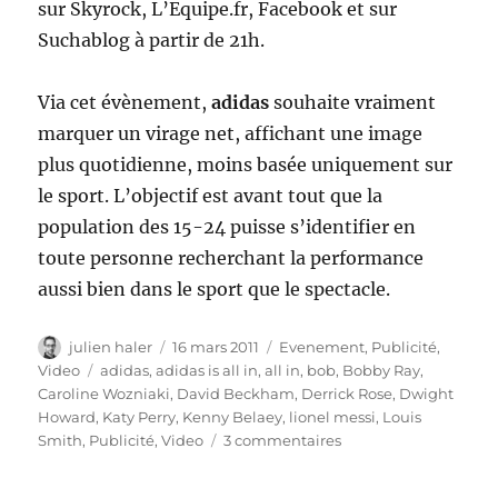
sur Skyrock, L’Equipe.fr, Facebook et sur
Suchablog à partir de 21h.
Via cet évènement,
adidas
souhaite vraiment
marquer un virage net, affichant une image
plus quotidienne, moins basée uniquement sur
le sport. L’objectif est avant tout que la
population des 15-24 puisse s’identifier en
toute personne recherchant la performance
aussi bien dans le sport que le spectacle.
Auteur
Publié
Catégories
julien haler
16 mars 2011
Evenement
,
Publicité
,
le
Étiquettes
Video
adidas
,
adidas is all in
,
all in
,
bob
,
Bobby Ray
,
Caroline Wozniaki
,
David Beckham
,
Derrick Rose
,
Dwight
Howard
,
Katy Perry
,
Kenny Belaey
,
lionel messi
,
Louis
sur
Smith
,
Publicité
,
Video
3 commentaires
adidas
is