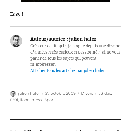
Easy !
Auteur/autrice :
julien haler
Créateur de titlap.fr, je blogue depuis une dizaine
d'années. Très curieux et passionné, j'aime vous
parler de tous les sujets qui peuvent
m'intéresser.
Afficher tous les articles par julien haler
Auteur
Publié
Catégories
Étiquettes
julien haler
27 octobre 2009
Divers
adidas
,
le
F50i
,
lionel messi
,
Sport