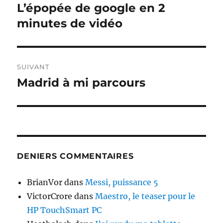
de
L’épopée de google en 2
Publication
précédente :
minutes de vidéo
l’article
SUIVANT
Madrid à mi parcours
Publication
suivante :
DENIERS COMMENTAIRES
BrianVor
dans
Messi, puissance 5
VictorCrore
dans
Maestro, le teaser pour le
HP TouchSmart PC