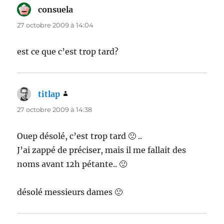
consuela
dit :
27 octobre 2009 à 14:04
est ce que c’est trop tard?
titlap
dit :
27 octobre 2009 à 14:38
Ouep désolé, c’est trop tard 🙁 ..
J’ai zappé de préciser, mais il me fallait des
noms avant 12h pétante.. 🙁
désolé messieurs dames 🙁