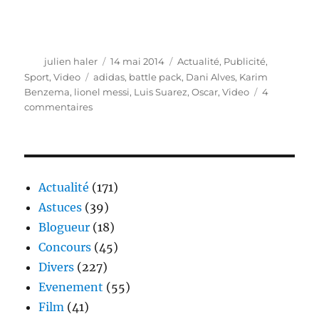
Auteur
Publié
Catégories
julien haler
14 mai 2014
Actualité
,
Publicité
,
le
Étiquettes
Sport
,
Video
adidas
,
battle pack
,
Dani Alves
,
Karim
Benzema
,
lionel messi
,
Luis Suarez
,
Oscar
,
Video
4
sur
commentaires
adidas
–
the
battle
pack
Actualité
(171)
Astuces
(39)
Blogueur
(18)
Concours
(45)
Divers
(227)
Evenement
(55)
Film
(41)