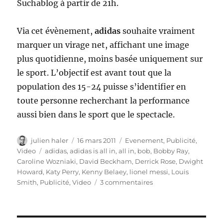
Suchablog à partir de 21h.
Via cet évènement,
adidas
souhaite vraiment
marquer un virage net, affichant une image
plus quotidienne, moins basée uniquement sur
le sport. L’objectif est avant tout que la
population des 15-24 puisse s’identifier en
toute personne recherchant la performance
aussi bien dans le sport que le spectacle.
Auteur
Publié
Catégories
julien haler
16 mars 2011
Evenement
,
Publicité
,
le
Étiquettes
Video
adidas
,
adidas is all in
,
all in
,
bob
,
Bobby Ray
,
Caroline Wozniaki
,
David Beckham
,
Derrick Rose
,
Dwight
Howard
,
Katy Perry
,
Kenny Belaey
,
lionel messi
,
Louis
sur
Smith
,
Publicité
,
Video
3 commentaires
adidas
is
all