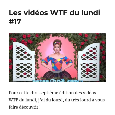
vient
de
Les vidéos WTF du lundi
réaliser
une
#17
levée
de
fonds
de
23
millions
d’euros
Pour cette dix-septième édition des vidéos
WTF du lundi, j’ai du lourd, du très lourd à vous
faire découvrir !