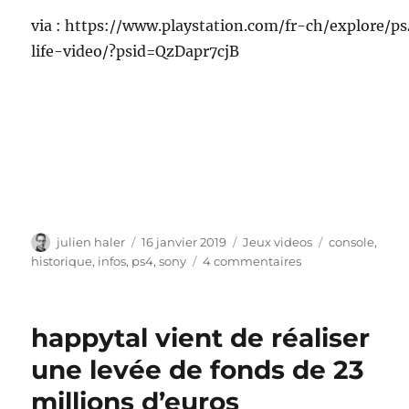
via : https://www.playstation.com/fr-ch/explore/
life-video/?psid=QzDapr7cjB
Auteur
Publié
Catégories
Étiquettes
julien haler
16 janvier 2019
Jeux videos
console
,
le
sur
historique
,
infos
,
ps4
,
sony
4 commentaires
Mon
incroyable
vie
happytal vient de réaliser
sur
la
une levée de fonds de 23
PS4
millions d’euros