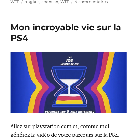
le
Étiquettes
sur
WTF
anglais
,
chanson
,
WTF
4 commentaires
The
coconut
song
Mon incroyable vie sur la
PS4
Allez sur playstation.com et, comme moi,
générez la vidéo de votre parcours sur la PS4.