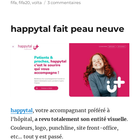
le
sur
fifa
,
fifa20
,
volta
3 commentaires
Volta
Football
–
happytal fait peau neuve
le
retour
du
foot
five
dans
FIFA
20
happytal
, votre accompagnant préféré à
l’hôpital,
a revu totalement son entité visuelle
.
Couleurs, logo, punchline, site front-office,
etc… tout y est passé.