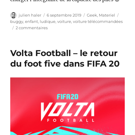
Auteur
Publié
Catégories
Étiquet
julien haler
6 septembre 2019
Geek
,
Materiel
le
buggy
,
enfant
,
ludique
,
voiture
,
voiture télécommandées
sur
2 commentaires
Quelle
voiture
télécommandée
Volta Football – le retour
tout
terrain
du foot five dans FIFA 20
choisir
?