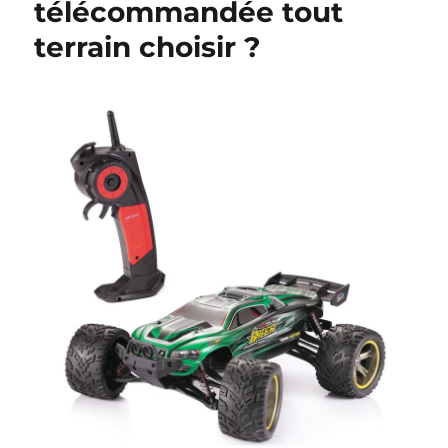
télécommandée tout
poitrine
terrain choisir ?
et
une
maladie
?