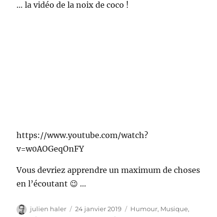
… la vidéo de la noix de coco !
https://www.youtube.com/watch?
v=w0AOGeqOnFY
Vous devriez apprendre un maximum de choses
en l’écoutant 😉 …
Auteur
Publié
Catégories
julien haler
24 janvier 2019
Humour
,
Musique
,