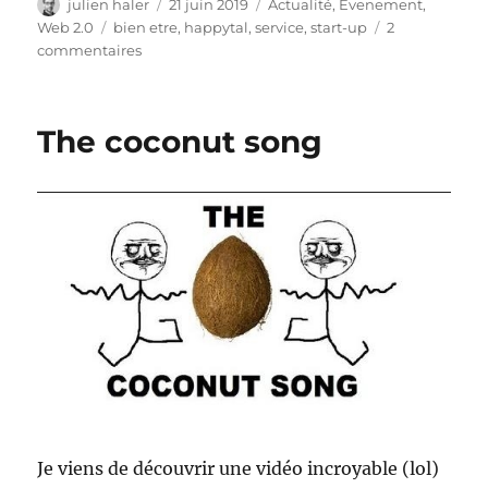
Auteur
Publié
Catégories
julien haler
21 juin 2019
Actualité
,
Evenement
,
le
Étiquettes
Web 2.0
bien etre
,
happytal
,
service
,
start-up
2
sur
commentaires
happytal
fait
peau
The coconut song
neuve
Je viens de découvrir une vidéo incroyable (lol)