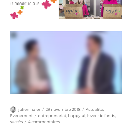
Auteur
Publié
Catégories
julien haler
29 novembre 2018
Actualité
,
le
Étiquettes
Evenement
entreprenariat
,
happytal
,
levée de fonds
,
sur
succès
4 commentaires
happytal