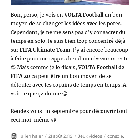
Bon, perso, je vois en
VOLTA Football
un bon
moyen de se changer les idées avec les potes.
Cependant, je ne me sens pas d’y consacrer du
temps en solo. Je suis bien trop concentré déjà
sur
FIFA Ultimate Team
. J’y ai encore beaucoup
à faire pour me rapprocher d’un niveau correcte
😉 Mais comme je le disais,
VOLTA Football de
FIFA 20
ça peut être un bon moyen de se
défouler avec les copains de temps en temps. A
voir ce que ça donne 😉
Rendez vous fin septembre pour découvrir tout
ceci moi-même 😉
Auteur
Publié
Catégories
Étiquettes
julien haler
21 août 2019
Jeux videos
console
,