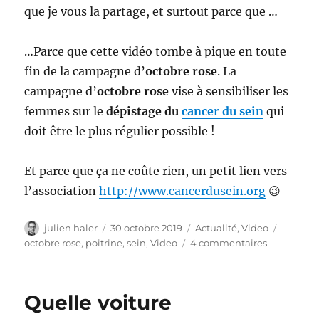
que je vous la partage, et surtout parce que …
…Parce que cette vidéo tombe à pique en toute
fin de la campagne d’
octobre rose
. La
campagne d’
octobre rose
vise à sensibiliser les
femmes sur le
dépistage du
cancer du sein
qui
doit être le plus régulier possible !
Et parce que ça ne coûte rien, un petit lien vers
l’association
http://www.cancerdusein.org
😉
Auteur
Publié
Catégories
Étiquet
julien haler
30 octobre 2019
Actualité
,
Video
le
sur
octobre rose
,
poitrine
,
sein
,
Video
4 commentaires
Le
parallèle
entre
Quelle voiture
regarder
une